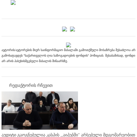
ავტორის/ავტორების მიერ საინფორმაციო მასალაში გამოთქმული მოსაზრება შესაძლოა არ
გამოხატავდეს "საქართველოს ღია საზოგადოების ფონდის" პოზიციას. შესაბამისად, ფონდი
არ არის პასუხისმგებელი მასალის შინაარსზე.
რედაქტორის რჩევით
აუდიტი გაოგნებულია კასპის ,,აიპებში'' არსებული მდგომარეობით