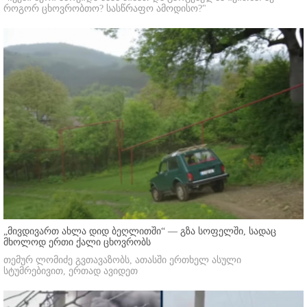
როგორ ცხოვრობთო? სასწრაფო ამოდისო?"
„მივდივართ ახლა დიდ ბეღლითში“ — გზა სოფელში, სადაც
მხოლოდ ერთი ქალი ცხოვრობს
თემურ ლომიძე გვთავაზობს, ათასში ერთხელ ასული
სტუმრებივით, ერთად ავიდეთ