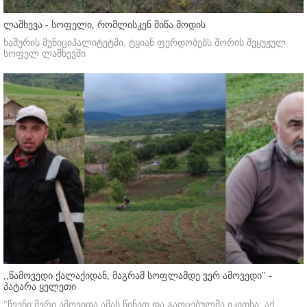
ლაშხევა - სოფელი, რომლისკენ მიწა მოდის
ხაშურის მუნიციპალიტეტში, ტყიან ფერდობებს შორის შეყუჟულ
სოფელ ლაშხევში
,,წამოვედი ქალაქიდან, მაგრამ სოფლამდე ვერ ამოვედი'' -
პატარა ყელეთი
"ჩვენი მერი ამოვიდა ამას წინათ და გაოცებულმა იკითხა: აქ