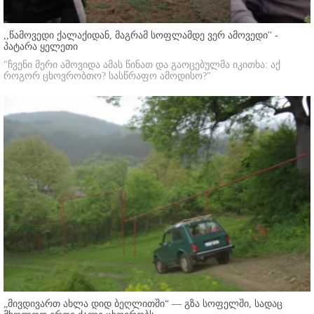
,,წამოვედი ქალაქიდან, მაგრამ სოფლამდე ვერ ამოვედი'' -
პატარა ყელეთი
"ჩვენი მერი ამოვიდა ამას წინათ და გაოცებულმა იკითხა: აქ
როგორ ცხოვრობთო? სასწრაფო ამოდისო?"
„მივდივართ ახლა დიდ ბეღლითში“ — გზა სოფელში, სადაც