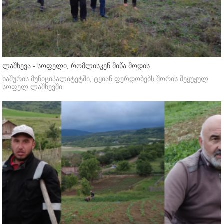
ლაშხევა - სოფელი, რომლისკენ მიწა მოდის
ხაშურის მუნიციპალიტეტში, ტყიან ფერდობებს შორის შეყუჟულ
სოფელ ლაშხევში