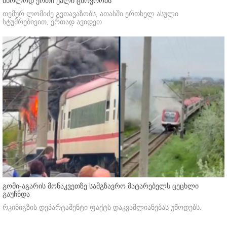
მხოლოდ ერთი ქალი ცხოვრობს
თემურ ლომიძე გვთავაზობს, ათასში ერთხელ ასული
სტუმრებივით, ერთად ავიდეთ
გომი-აგარის მონაკვეთზე სამგზავრო მატარებელს ცეცხლი
გაუჩნდა
რკინიგზის დეპარტამენტი ფაქტს დაკვამლიანებას უწოდებს.