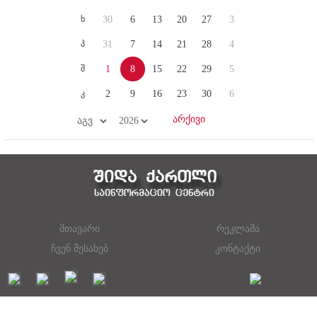
ხ
30
6
13
20
27
3
პ
31
7
14
21
28
4
შ
1
8
15
22
29
5
კ
2
9
16
23
30
6
მთავარი
რეკლამა
ჩვენ შესახებ
კონტაქტი