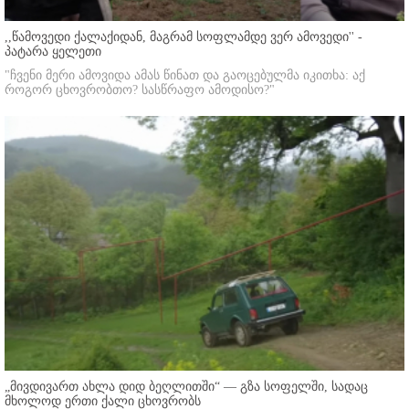
,,წამოვედი ქალაქიდან, მაგრამ სოფლამდე ვერ ამოვედი'' -
პატარა ყელეთი
"ჩვენი მერი ამოვიდა ამას წინათ და გაოცებულმა იკითხა: აქ
როგორ ცხოვრობთო? სასწრაფო ამოდისო?"
„მივდივართ ახლა დიდ ბეღლითში“ — გზა სოფელში, სადაც
მხოლოდ ერთი ქალი ცხოვრობს