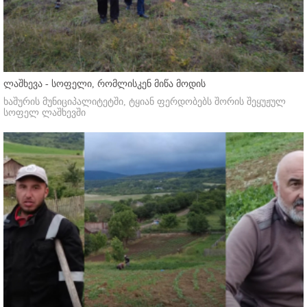
ლაშხევა - სოფელი, რომლისკენ მიწა მოდის
ხაშურის მუნიციპალიტეტში, ტყიან ფერდობებს შორის შეყუჟულ
სოფელ ლაშხევში