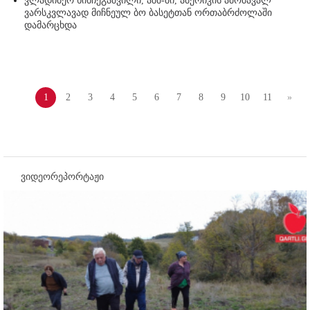
ვლადიმერ ხინჩეგაშვილი, აშშ-ში, ამერიკის ამომავალ
ვარსკვლავად მიჩნეულ ბო ბასეტთან ორთაბრძოლაში
დამარცხდა
1
2
3
4
5
6
7
8
9
10
11
»
ვიდეორეპორტაჟი