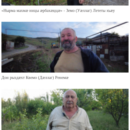
«Нырма махмæ ницы æрбахæццæ» - Земо (Уæллаг) Лететы хъæу
Дон рыздæхт Квемо (Дæллаг) Ренемæ