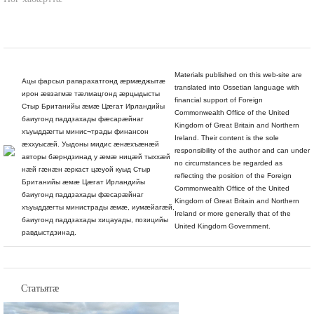
Ног хабæрттæ
Materials published on this web-site are
Ацы фарсыл рапарахатгонд æрмæджытæ
translated into Ossetian language with
ирон æвзагмæ тæлмацгонд æрцыдысты
financial support of Foreign
Стыр Британийы æмæ Цæгат Ирландийы
Commonwealth Office of the United
баиугонд паддзахады фæсарæйнаг
Kingdom of Great Britain and Northern
хъуыддæгты минис¬трады финансон
Ireland. Their content is the sole
æххуысæй. Уыдоны мидис æнæхъæнæй
responsibility of the author and can under
авторы бæрндзинад у æмæ ницæй тыххæй
no circumstances be regarded as
нæй гæнæн æркаст цæуой куыд Стыр
reflecting the position of the Foreign
Британийы æмæ Цæгат Ирландийы
Commonwealth Office of the United
баиугонд паддзахады фæсарæйнаг
Kingdom of Great Britain and Northern
хъуыддæгты министрады æмæ, иумæйагæй,
Ireland or more generally that of the
баиугонд паддзахады хицауады, позицийы
United Kingdom Government.
равдыстдзинад.
Статьятæ