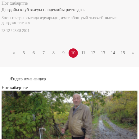
Ног хабæрттæ
Дзюдойы клуб хъæуы пандемийы рæстæджы
Знон изæры къæвда æруарыди, æмæ абон уый тыххæй чысыл
дзюдоисттæ а.х.
23:12 / 28.08.2021
«
5
6
7
8
9
10
11
12
13
14
15
»
Æндæр æмæ æндæр
Ног хабæрттæ