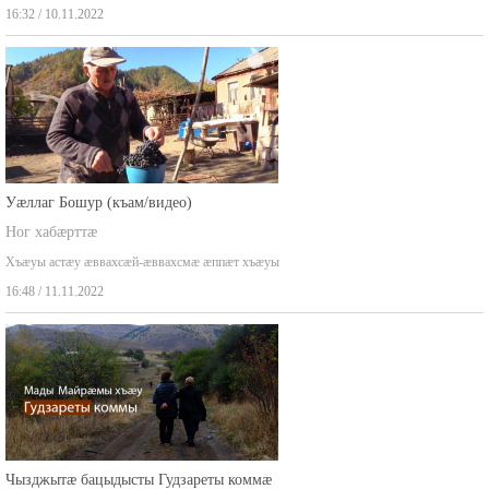
,,Цы куы зæгъай, чи йæхи барæй ацыд, чи…
16:32 / 10.11.2022
Уæллаг Бошур (къам/видео)
Ног хабæрттæ
Хъæуы астæу æввахсæй-æввахсмæ æппæт хъæуы
16:48 / 11.11.2022