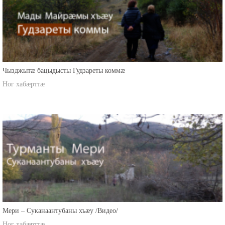
Чызджытæ бацыдысты Гудзареты коммæ
Ног хабæрттæ
Мери – Суканаантубаны хъæу /Видео/