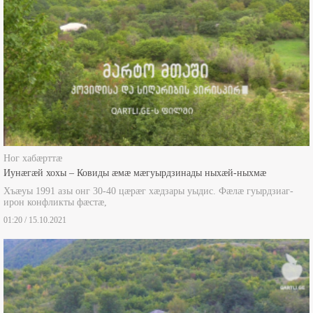
Ног хабæрттæ
Иунæгæй хохы – Ковиды æмæ мæгуырдзинады ныхæй-ныхмæ
Хъæуы 1991 азы онг 30-40 цæрæг хæдзары уыдис. Фæлæ гуырдзиаг-
ирон конфликты фæстæ,
01:20 / 15.10.2021