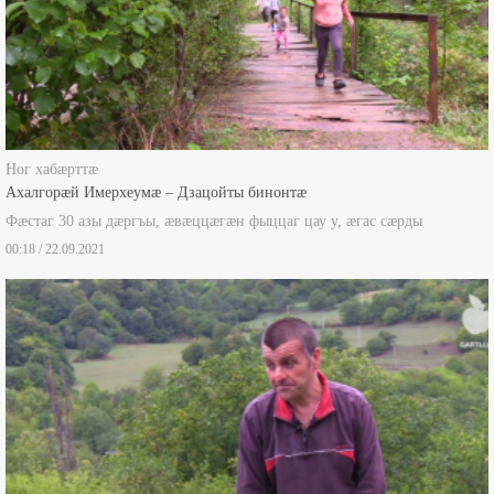
Ног хабæрттæ
Ахалгорæй Имерхеумæ – Дзацойты бинонтæ
Фæстаг 30 азы дæргъы, æвæццæгæн фыццаг цау у, æгас сæрды
00:18 / 22.09.2021