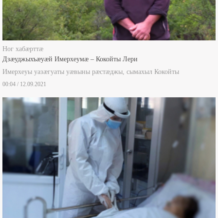
Ног хабæрттæ
Дзæуджыхъæуæй Имерхеумæ – Кокойты Лери
Имерхеуы уазæгуаты уæвыны рæстæджы, сымахыл Кокойты
00:04 / 12.09.2021