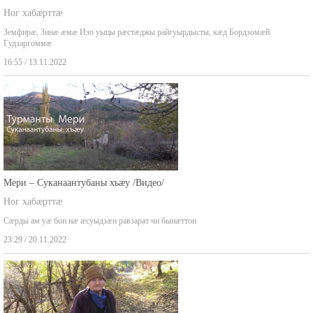
Чызджытæ бацыдысты Гудзареты коммæ
Ног хабæрттæ
Земфирæ, Зинæ æмæ Изо уыцы рæстæджы райгуырдысты, кæд Бордзомæй
Гудзаргоммæ
16:55 / 13.11.2022
Мери – Суканаантубаны хъæу /Видео/
Ног хабæрттæ
Сæрды ам уæ бон нæ æсуыдзæн равзарат чи бынæттон
23:29 / 20.11.2022