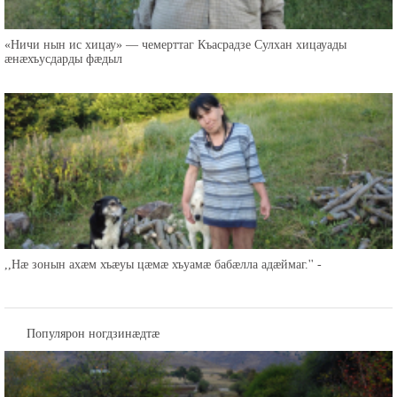
«Ничи нын ис хицау» — чемерттаг Къасрадзе Сулхан хицауады
æнæхъусдарды фæдыл
,,Нæ зонын ахæм хъæуы цæмæ хъуамæ бабæлла адæймаг.'' -
Популярон ногдзинæдтæ