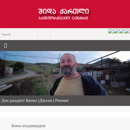
«Ничи нын ис хицау» — чемерттаг Къасрадзе Сулхан хицауады
æнæхъусдарды фæдыл