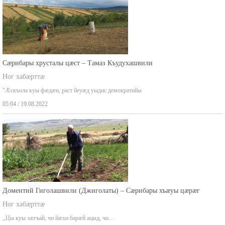
Сæрибары хрусталы цæст – Тамаз Къудухашвили
Ног хабæрттæ
"Æскъола куы фæдæн, раст йеуæд уыдис демократийы
05:04 / 19.08.2022
Доментий Гиголашвили (Джиголаты) – Сæрибары хъæуы цæрæг
Ног хабæрттæ