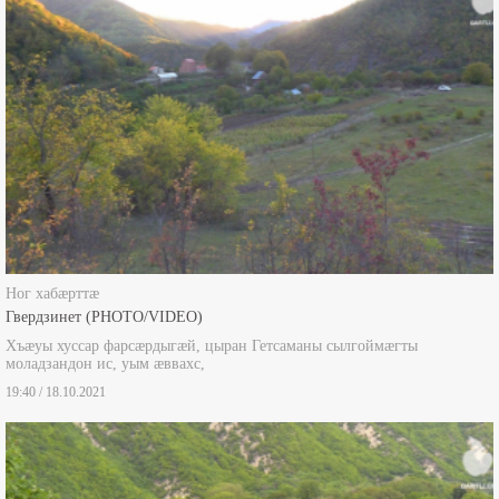
Ног хабæрттæ
Гвердзинет (PHOTO/VIDEO)
Хъæуы хуссар фарсæрдыгæй, цыран Гетсаманы сылгоймæгты
моладзандон ис, уым æввахс,
19:40 / 18.10.2021