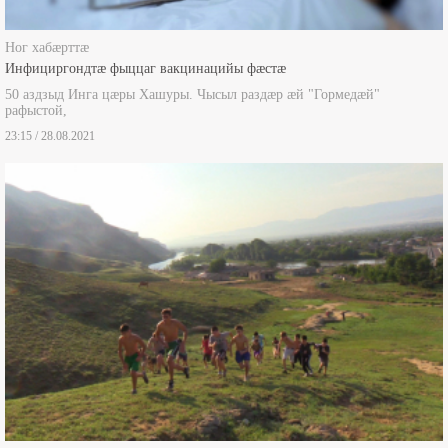
Ног хабæрттæ
Инфициргондтæ фыццаг вакцинацийы фæстæ
50 аздзыд Инга цæры Хашуры. Чысыл раздæр æй "Гормедæй"
рафыстой,
23:15 / 28.08.2021