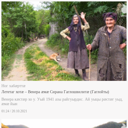
Боны ногдзинæдтæ
Ног хабæрттæ
Лететаг хотæ – Венера æмæ Сирана Гаглошвилитæ (Гаглойты)
Венера кæстæр хо у. Уый 1941 азы райгуырдис. Ай уыцы рæстæг уыд,
æмæ йын
01:24 / 20.10.2021