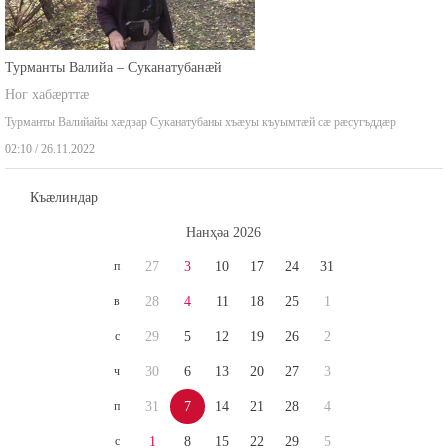
Турманты Валийа – Суканатубанæй
Ног хабæрттæ
Турманты Валийайы хæдзар Суканатубаны хъæуы къуымтæй сæ рæсугъддæр
02:10 / 26.11.2022
Къæлиндар
Нaнҳәa 2026
п
27
3
10
17
24
31
в
28
4
11
18
25
1
с
29
5
12
19
26
2
ч
30
6
13
20
27
3
п
31
7
14
21
28
4