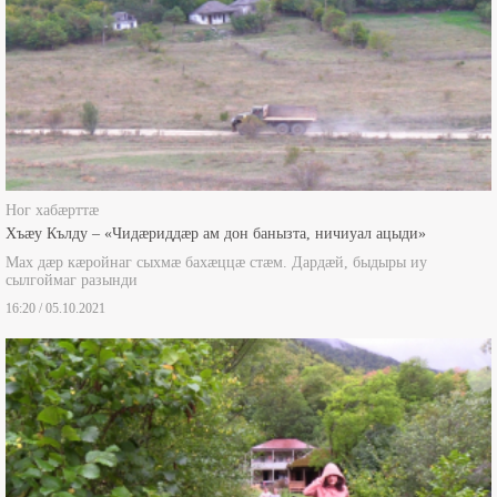
Ног хабæрттæ
Хъæу Кълду – «Чидæриддæр ам дон банызта, ничиуал ацыди»
Мах дæр кæройнаг сыхмæ бахæццæ стæм. Дардæй, быдыры иу
сылгоймаг разынди
16:20 / 05.10.2021