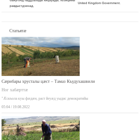
баиугонд паддзахады хицауады, позицийы
United Kingdom Government.
равдыстдзинад.
Статьятæ
Сæрибары хрусталы цæст – Тамаз Къудухашвили
Ног хабæрттæ
"Æскъола куы фæдæн, раст йеуæд уыдис демократийы
05:04 / 19.08.2022