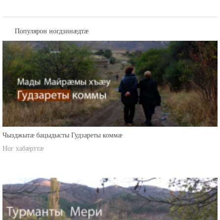
Популярон ногдзинæдтæ
Чызджытæ бацыдысты Гудзареты коммæ
Ног хабæрттæ