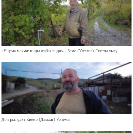
«Нырма махмæ ницы æрбахæццæ» - Земо (Уæллаг) Лететы хъæу
Дон рыздæхт Квемо (Дæллаг) Ренемæ