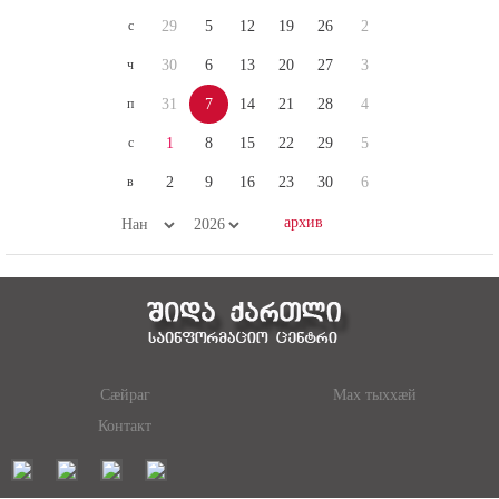
с
29
5
12
19
26
2
ч
30
6
13
20
27
3
п
31
7
14
21
28
4
с
1
8
15
22
29
5
в
2
9
16
23
30
6
Сæйраг
Мах тыххæй
Контакт