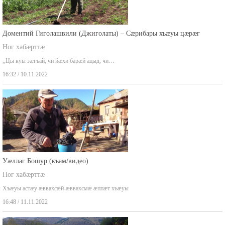
Доментий Гиголашвили (Джиголаты) – Сæрибары хъæуы цæрæг
Ног хабæрттæ
,,Цы куы зæгъай, чи йæхи барæй ацыд, чи…
16:32 / 10.11.2022
Уæллаг Бошур (къам/видео)
Ног хабæрттæ
Хъæуы астæу æввахсæй-æввахсмæ æппæт хъæуы
16:48 / 11.11.2022