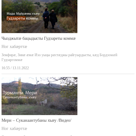
Чызджытæ бацыдысты Гудзареты коммæ
Ног хабæрттæ
Земфирæ, Зинæ æмæ Изо уыцы рæстæджы райгуырдысты, кæд Бордзомæй
Гудзаргоммæ
16:55 / 13.11.2022
Мери – Суканаантубаны хъæу /Видео/
Ног хабæрттæ