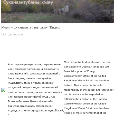
Мери – Суканаантубаны хъæу /Видео/
Ног хабæрттæ
Materials published on this web-site are
Ацы фарсыл рапарахатгонд æрмæджытæ
translated into Ossetian language with
ирон æвзагмæ тæлмацгонд æрцыдысты
financial support of Foreign
Стыр Британийы æмæ Цæгат Ирландийы
Commonwealth Office of the United
баиугонд паддзахады фæсарæйнаг
Kingdom of Great Britain and Northern
хъуыддæгты минис¬трады финансон
Ireland. Their content is the sole
æххуысæй. Уыдоны мидис æнæхъæнæй
responsibility of the author and can under
авторы бæрндзинад у æмæ ницæй тыххæй
no circumstances be regarded as
нæй гæнæн æркаст цæуой куыд Стыр
reflecting the position of the Foreign
Британийы æмæ Цæгат Ирландийы
Commonwealth Office of the United
баиугонд паддзахады фæсарæйнаг
Kingdom of Great Britain and Northern
хъуыддæгты министрады æмæ, иумæйагæй,
Ireland or more generally that of the