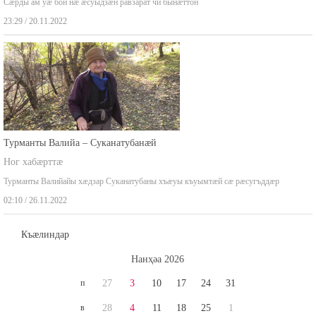
Сæрды ам уæ бон нæ æсуыдзæн равзарат чи бынæттон
23:29 / 20.11.2022
Турманты Валийа – Суканатубанæй
Ног хабæрттæ
Турманты Валийайы хæдзар Суканатубаны хъæуы къуымтæй сæ рæсугъддæр
02:10 / 26.11.2022
Къæлиндар
Нaнҳәa 2026
п
27
3
10
17
24
31
в
28
4
11
18
25
1