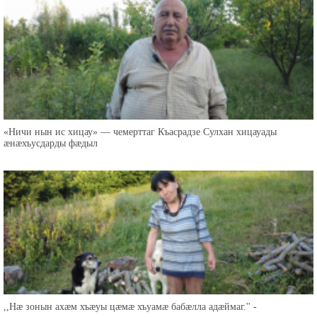
«Ничи нын ис хицау» — чемерттаг Къасрадзе Сулхан хицауады
æнæхъусдарды фæдыл
,,Нæ зонын ахæм хъæуы цæмæ хъуамæ бабæлла адæймаг.'' -