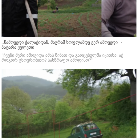
,,წამოვედი ქალაქიდან, მაგრამ სოფლამდე ვერ ამოვედი'' -
პატარა ყელეთი
"ჩვენი მერი ამოვიდა ამას წინათ და გაოცებულმა იკითხა: აქ
როგორ ცხოვრობთო? სასწრაფო ამოდისო?"