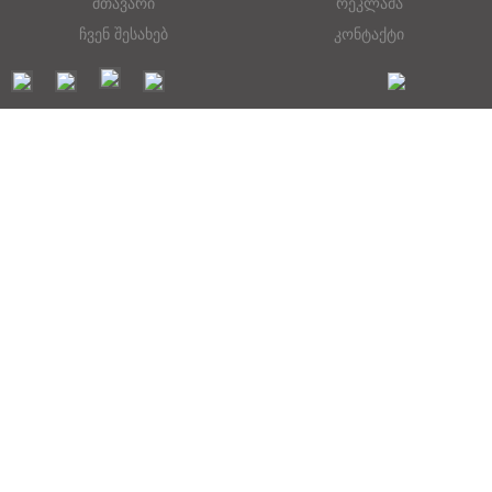
მთავარი
რეკლამა
ჩვენ შესახებ
კონტაქტი