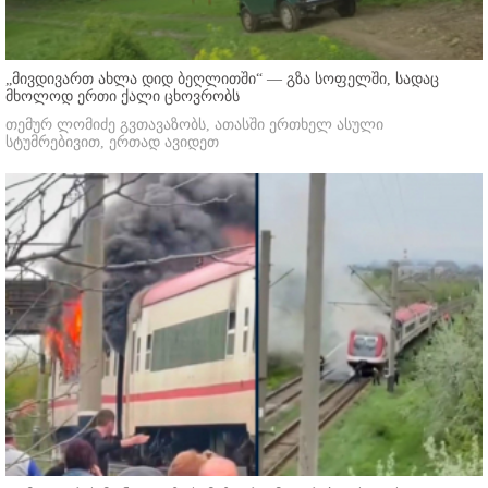
„მივდივართ ახლა დიდ ბეღლითში“ — გზა სოფელში, სადაც
მხოლოდ ერთი ქალი ცხოვრობს
თემურ ლომიძე გვთავაზობს, ათასში ერთხელ ასული
სტუმრებივით, ერთად ავიდეთ