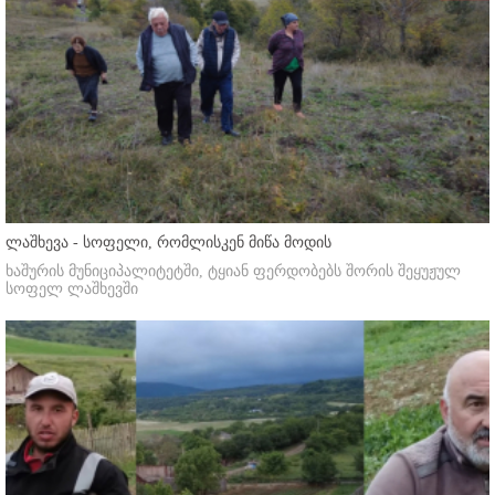
ლაშხევა - სოფელი, რომლისკენ მიწა მოდის
ხაშურის მუნიციპალიტეტში, ტყიან ფერდობებს შორის შეყუჟულ
სოფელ ლაშხევში