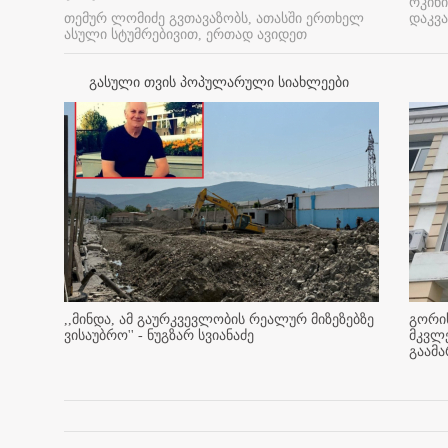
რკინი
თემურ ლომიძე გვთავაზობს, ათასში ერთხელ
დაკვა
ასული სტუმრებივით, ერთად ავიდეთ
გასული თვის პოპულარული სიახლეები
,,მინდა, ამ გაურკვევლობის რეალურ მიზეზებზე
გორის
ვისაუბრო'' - ნუგზარ სვიანაძე
მკვლ
გაამ