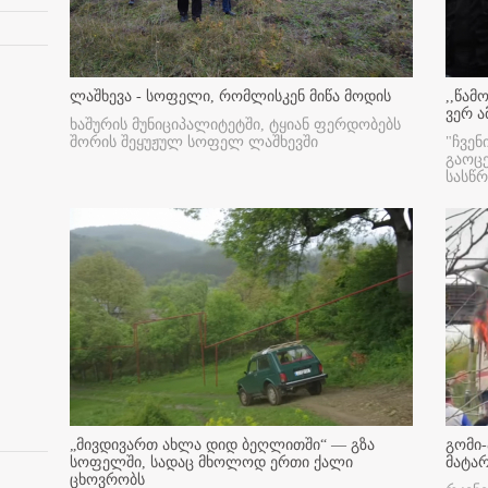
ლაშხევა - სოფელი, რომლისკენ მიწა მოდის
,,წამ
ვერ ა
ხაშურის მუნიციპალიტეტში, ტყიან ფერდობებს
შორის შეყუჟულ სოფელ ლაშხევში
"ჩვენ
გაოც
სასწ
„მივდივართ ახლა დიდ ბეღლითში“ — გზა
გომი-
სოფელში, სადაც მხოლოდ ერთი ქალი
მატა
ცხოვრობს