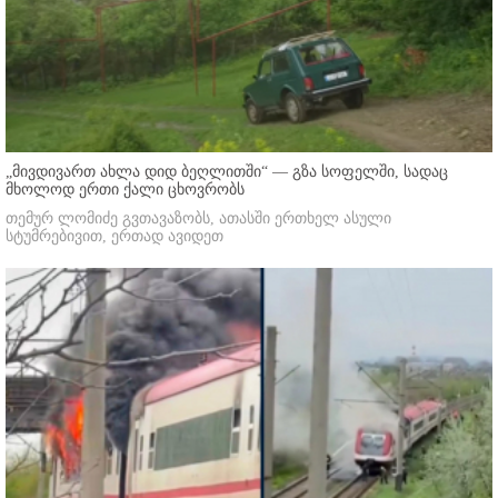
„მივდივართ ახლა დიდ ბეღლითში“ — გზა სოფელში, სადაც
მხოლოდ ერთი ქალი ცხოვრობს
თემურ ლომიძე გვთავაზობს, ათასში ერთხელ ასული
სტუმრებივით, ერთად ავიდეთ