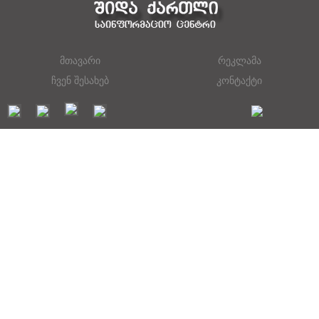
მთავარი
რეკლამა
ჩვენ შესახებ
კონტაქტი