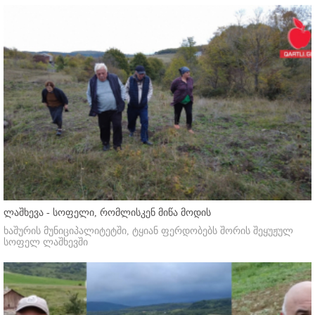
ლაშხევა - სოფელი, რომლისკენ მიწა მოდის
ხაშურის მუნიციპალიტეტში, ტყიან ფერდობებს შორის შეყუჟულ
სოფელ ლაშხევში