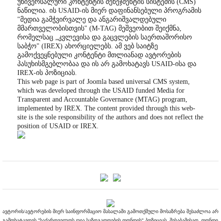
უნივერსალური კონტენტის მენეჯმენტის სისტემის (CMS)
ნაწილია. ის USAID-ის მიერ დაფინანსებული პროგრამის
"მედია გამჭვირვალე და ანგარიშვალდებული
მმართველობისთვის" (M-TAG) მეშვეობით შეიქმნა,
რომელსაც „კვლევისა და გაცვლების საერთაშორისო
საბჭო" (IREX) ახორციელებს. ამ ვებ საიტზე
გამოქვეყნებული კონტენტი მთლიანად ავტორების
პასუხისმგებლობაა და ის არ გამოხატავს USAID-ისა და
IREX-ის პოზიციას.
This web page is part of Joomla based universal CMS system,
which was developed through the USAID funded Media for
Transparent and Accountable Governance (MTAG) program,
implemented by IREX. The content provided through this web-
site is the sole responsibility of the authors and does not reflect the
position of USAID or IREX.
ავტორის/ავტორების მიერ საინფორმაციო მასალაში გამოთქმული მოსაზრება შესაძლოა არ
გამოხატავდეს "საქართველოს ღია საზოგადოების ფონდის" პოზიციას. შესაბამისად, ფონდი