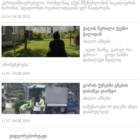
კურსდამთავრებული, რომელსაც აქვს მშენებლობის ბაკალავრის
ხარისხი, სტადიონის რეაბილიტაციას ვერ ჩაატარებს.
14:54 / 04.08.2026
ქალის წერილი ქვემო
ჭალიდან
ახალი ამბები
,,იცით მაინც, გარეთ რა
დროა? ...
ცოტა ხანში
დასალევი წყალიც
ამომეწურება."
12:41 / 04.08.2026
გორის ქუჩებში გზების
დახაზვა დაიწყო
ახალი ამბები
სამუშაოები 90 დღეში უნდა
დასრულდეს
11:37 / 04.08.2026
ვიდეორეპორტაჟი