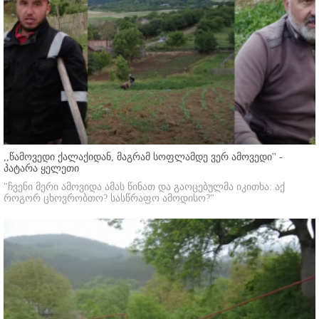
,,წამოვედი ქალაქიდან, მაგრამ სოფლამდე ვერ ამოვედი'' -
პატარა ყელეთი
"ჩვენი მერი ამოვიდა ამას წინათ და გაოცებულმა იკითხა: აქ
როგორ ცხოვრობთო? სასწრაფო ამოდისო?"