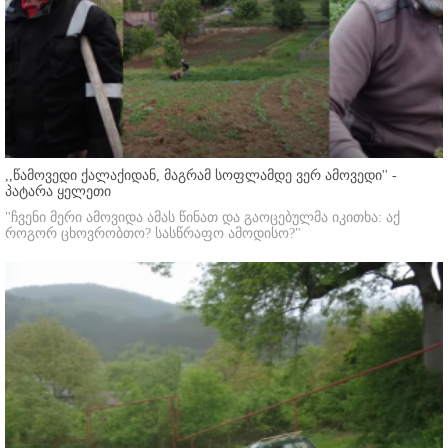
,,წამოვედი ქალაქიდან, მაგრამ სოფლამდე ვერ ამოვედი'' -
პატარა ყელეთი
"ჩვენი მერი ამოვიდა ამას წინათ და გაოცებულმა იკითხა: აქ
როგორ ცხოვრობთო? სასწრაფო ამოდისო?"