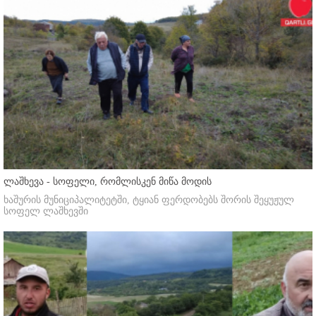
ლაშხევა - სოფელი, რომლისკენ მიწა მოდის
ხაშურის მუნიციპალიტეტში, ტყიან ფერდობებს შორის შეყუჟულ
სოფელ ლაშხევში