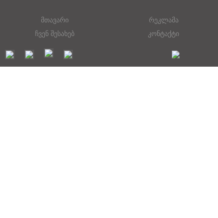
მთავარი
რეკლამა
ჩვენ შესახებ
კონტაქტი