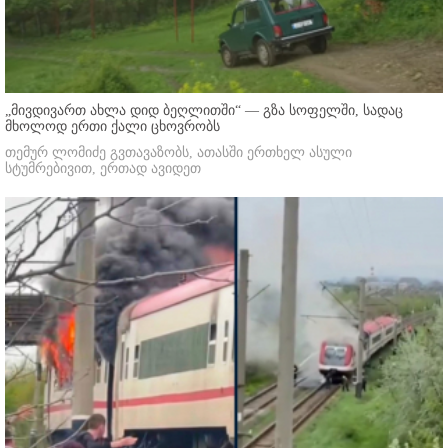
„მივდივართ ახლა დიდ ბეღლითში“ — გზა სოფელში, სადაც
მხოლოდ ერთი ქალი ცხოვრობს
თემურ ლომიძე გვთავაზობს, ათასში ერთხელ ასული
სტუმრებივით, ერთად ავიდეთ