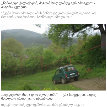
,,წამოვედი ქალაქიდან, მაგრამ სოფლამდე ვერ ამოვედი'' -
პატარა ყელეთი
"ჩვენი მერი ამოვიდა ამას წინათ და გაოცებულმა იკითხა: აქ
როგორ ცხოვრობთო? სასწრაფო ამოდისო?"
„მივდივართ ახლა დიდ ბეღლითში“ — გზა სოფელში, სადაც
მხოლოდ ერთი ქალი ცხოვრობს
თემურ ლომიძე გვთავაზობს, ათასში ერთხელ ასული