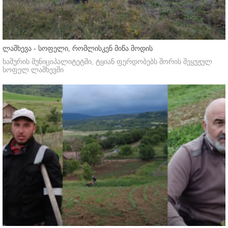
ლაშხევა - სოფელი, რომლისკენ მიწა მოდის
ხაშურის მუნიციპალიტეტში, ტყიან ფერდობებს შორის შეყუჟულ
სოფელ ლაშხევში