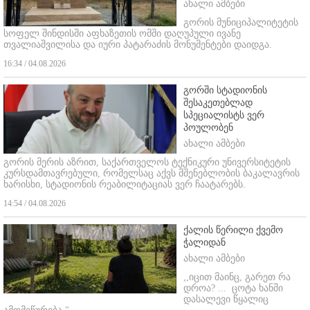
ახალი ამბები
გორის მუნიციპალიტეტის
სოფელ შინდისში აფხაზეთის ომში დაღუპული ივანე
თვალიაშვილისა და იური პატარაძის მონუმენტები დაიდგა.
16:34 / 04.08.2026
გორში სტადიონის
შესაკეთებლად
სპეციალისტს ვერ
პოულობენ
ახალი ამბები
გორის მერის აზრით, საქართველოს ტექნიკური უნივერსიტეტის
კურსდამთავრებული, რომელსაც აქვს მშენებლობის ბაკალავრის
ხარისხი, სტადიონის რეაბილიტაციას ვერ ჩაატარებს.
14:54 / 04.08.2026
ქალის წერილი ქვემო
ჭალიდან
ახალი ამბები
,,იცით მაინც, გარეთ რა
დროა? ...
ცოტა ხანში
დასალევი წყალიც