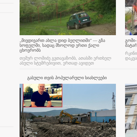
„მივდივართ ახლა დიდ ბეღლითში“ — გზა
გომი-
სოფელში, სადაც მხოლოდ ერთი ქალი
მატა
ცხოვრობს
რკინი
თემურ ლომიძე გვთავაზობს, ათასში ერთხელ
დაკვა
ასული სტუმრებივით, ერთად ავიდეთ
გასული თვის პოპულარული სიახლეები