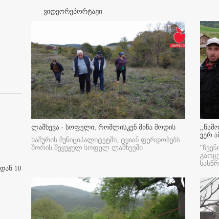
ვიდეორეპორტაჟი
ლაშხევა - სოფელი, რომლისკენ მიწა მოდის
,,წამ
ვერ ა
ხაშურის მუნიციპალიტეტში, ტყიან ფერდობებს
შორის შეყუჟულ სოფელ ლაშხევში
"ჩვენ
გაოც
სასწ
დან 10