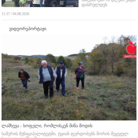
დასრულდეს
11:37 / 04.08.2026
ვიდეორეპორტაჟი
ლაშხევა - სოფელი, რომლისკენ მიწა მოდის
ხაშურის მუნიციპალიტეტში, ტყიან ფერდობებს შორის შეყუჟულ