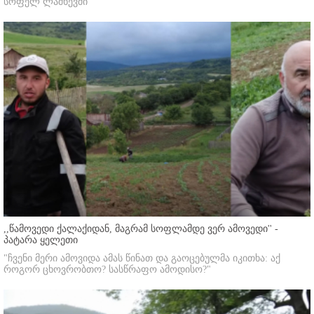
სოფელ ლაშხევში
,,წამოვედი ქალაქიდან, მაგრამ სოფლამდე ვერ ამოვედი'' -
პატარა ყელეთი
"ჩვენი მერი ამოვიდა ამას წინათ და გაოცებულმა იკითხა: აქ
როგორ ცხოვრობთო? სასწრაფო ამოდისო?"