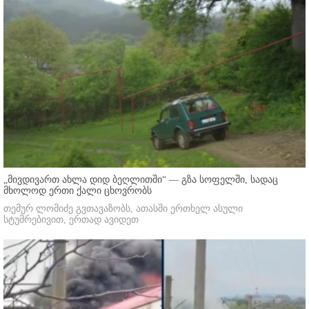
„მივდივართ ახლა დიდ ბეღლითში“ — გზა სოფელში, სადაც
მხოლოდ ერთი ქალი ცხოვრობს
თემურ ლომიძე გვთავაზობს, ათასში ერთხელ ასული
სტუმრებივით, ერთად ავიდეთ