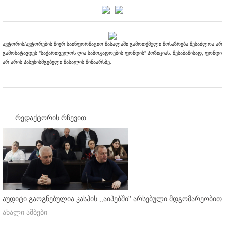
ავტორის/ავტორების მიერ საინფორმაციო მასალაში გამოთქმული მოსაზრება შესაძლოა არ
გამოხატავდეს "საქართველოს ღია საზოგადოების ფონდის" პოზიციას. შესაბამისად, ფონდი
არ არის პასუხისმგებელი მასალის შინაარსზე.
რედაქტორის რჩევით
აუდიტი გაოგნებულია კასპის ,,აიპებში'' არსებული მდგომარეობით
ახალი ამბები