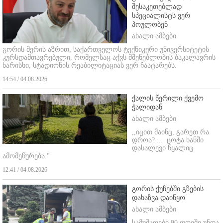
შესაკეთებლად
სპეციალისტს ვერ
პოულობენ
ახალი ამბები
გორის მერის აზრით, საქართველოს ტექნიკური უნივერსიტეტის
კურსდამთავრებული, რომელსაც აქვს მშენებლობის ბაკალავრის
ხარისხი, სტადიონის რეაბილიტაციას ვერ ჩაატარებს.
14:54 / 04.08.2026
ქალის წერილი ქვემო
ჭალიდან
ახალი ამბები
,,იცით მაინც, გარეთ რა
დროა? ...
ცოტა ხანში
დასალევი წყალიც
ამომეწურება."
12:41 / 04.08.2026
გორის ქუჩებში გზების
დახაზვა დაიწყო
ახალი ამბები
სამუშაოები 90 დღეში უნდა