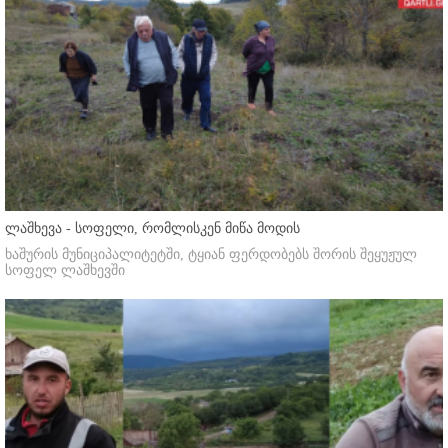
ლაშხევა - სოფელი, რომლისკენ მიწა მოდის
ხაშურის მუნიციპალიტეტში, ტყიან ფერდობებს შორის შეყუჟულ
სოფელ ლაშხევში