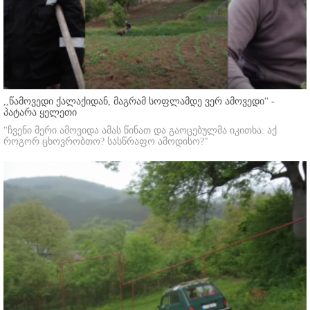
,,წამოვედი ქალაქიდან, მაგრამ სოფლამდე ვერ ამოვედი'' -
პატარა ყელეთი
"ჩვენი მერი ამოვიდა ამას წინათ და გაოცებულმა იკითხა: აქ
როგორ ცხოვრობთო? სასწრაფო ამოდისო?"