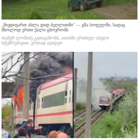
„მივდივართ ახლა დიდ ბეღლითში“ — გზა სოფელში, სადაც
მხოლოდ ერთი ქალი ცხოვრობს
თემურ ლომიძე გვთავაზობს, ათასში ერთხელ ასული
სტუმრებივით, ერთად ავიდეთ