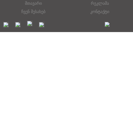
მთავარი
რეკლამა
ჩვენ შესახებ
კონტაქტი