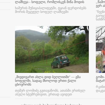
ლაშხევა - სოფელი, რომლისკენ მიწა მოდის
,,წამ
ვერ ა
ხაშურის მუნიციპალიტეტში, ტყიან ფერდობებს
შორის შეყუჟულ სოფელ ლაშხევში
"ჩვენ
გაოც
სასწ
„მივდივართ ახლა დიდ ბეღლითში“ — გზა
გომი-
სოფელში, სადაც მხოლოდ ერთი ქალი
მატა
ცხოვრობს
რკინი
თემურ ლომიძე გვთავაზობს, ათასში ერთხელ
დაკვა
ასული სტუმრებივით, ერთად ავიდეთ