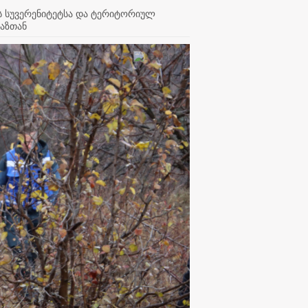
ს სუვერენიტეტსა და ტერიტორიულ
ხაზთან