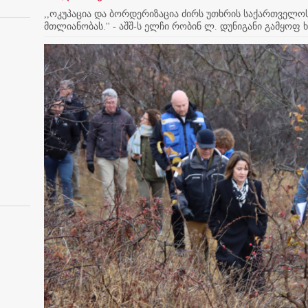
,,ოკუპაცია და ბორდერიზაცია ძირს უთხრის საქართველო
მთლიანობას.'' - აშშ-ს ელჩი რობინ ლ. დუნიგანი გამყოფ 