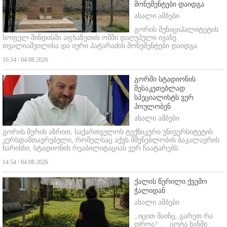
მონუმენტები დაიდგა
ახალი ამბები
გორის მუნიციპალიტეტის
სოფელ შინდისში აფხაზეთის ომში დაღუპული ივანე
თვალიაშვილისა და იური პატარაძის მონუმენტები დაიდგა.
16:34 / 04.08.2026
გორში სტადიონის
შესაკეთებლად
სპეციალისტს ვერ
პოულობენ
ახალი ამბები
გორის მერის აზრით, საქართველოს ტექნიკური უნივერსიტეტის
კურსდამთავრებული, რომელსაც აქვს მშენებლობის ბაკალავრის
ხარისხი, სტადიონის რეაბილიტაციას ვერ ჩაატარებს.
14:54 / 04.08.2026
ქალის წერილი ქვემო
ჭალიდან
ახალი ამბები
,,იცით მაინც, გარეთ რა
დროა? ...
ცოტა ხანში