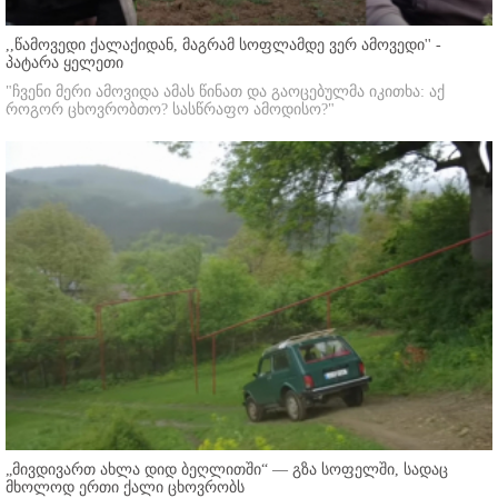
,,წამოვედი ქალაქიდან, მაგრამ სოფლამდე ვერ ამოვედი'' -
პატარა ყელეთი
"ჩვენი მერი ამოვიდა ამას წინათ და გაოცებულმა იკითხა: აქ
როგორ ცხოვრობთო? სასწრაფო ამოდისო?"
„მივდივართ ახლა დიდ ბეღლითში“ — გზა სოფელში, სადაც
მხოლოდ ერთი ქალი ცხოვრობს