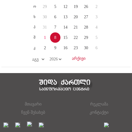
ო
29
5
12
19
26
2
ხ
30
6
13
20
27
3
პ
31
7
14
21
28
4
შ
1
8
15
22
29
5
კ
2
9
16
23
30
6
მთავარი
რეკლამა
ჩვენ შესახებ
კონტაქტი