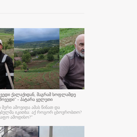
ოვედი ქალაქიდან, მაგრამ სოფლამდე
მოვედი'' - პატარა ყელეთი
ი მერი ამოვიდა ამას წინათ და
ებულმა იკითხა: აქ როგორ ცხოვრობთო?
რაფო ამოდისო?"