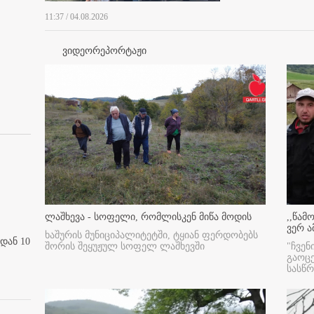
11:37 / 04.08.2026
ვიდეორეპორტაჟი
ლაშხევა - სოფელი, რომლისკენ მიწა მოდის
,,წამ
ვერ ა
ხაშურის მუნიციპალიტეტში, ტყიან ფერდობებს
დან 10
შორის შეყუჟულ სოფელ ლაშხევში
"ჩვენ
გაოც
სასწ