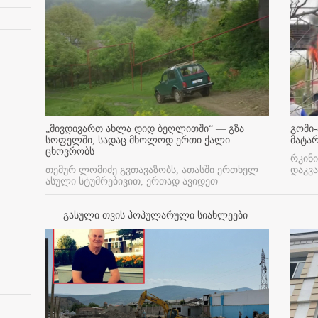
„მივდივართ ახლა დიდ ბეღლითში“ — გზა
გომი-
სოფელში, სადაც მხოლოდ ერთი ქალი
მატა
ცხოვრობს
რკინი
თემურ ლომიძე გვთავაზობს, ათასში ერთხელ
დაკვა
ასული სტუმრებივით, ერთად ავიდეთ
გასული თვის პოპულარული სიახლეები