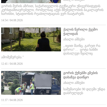
გორის მერის აზრით, საქართველოს ტექნიკური უნივერსიტეტის
კურსდამთავრებული, რომელსაც აქვს მშენებლობის ბაკალავრის
ხარისხი, სტადიონის რეაბილიტაციას ვერ ჩაატარებს.
14:54 / 04.08.2026
ქალის წერილი ქვემო
ჭალიდან
ახალი ამბები
,,იცით მაინც, გარეთ რა
დროა? ...
ცოტა ხანში
დასალევი წყალიც
ამომეწურება."
12:41 / 04.08.2026
გორის ქუჩებში გზების
დახაზვა დაიწყო
ახალი ამბები
სამუშაოები 90 დღეში უნდა
დასრულდეს
11:37 / 04.08.2026