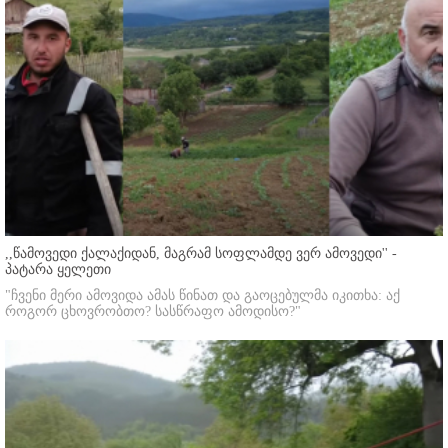
,,წამოვედი ქალაქიდან, მაგრამ სოფლამდე ვერ ამოვედი'' -
პატარა ყელეთი
"ჩვენი მერი ამოვიდა ამას წინათ და გაოცებულმა იკითხა: აქ
როგორ ცხოვრობთო? სასწრაფო ამოდისო?"