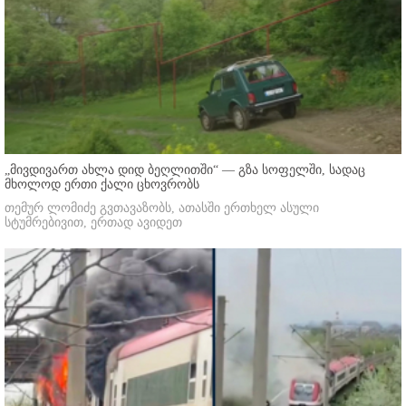
„მივდივართ ახლა დიდ ბეღლითში“ — გზა სოფელში, სადაც
მხოლოდ ერთი ქალი ცხოვრობს
თემურ ლომიძე გვთავაზობს, ათასში ერთხელ ასული
სტუმრებივით, ერთად ავიდეთ