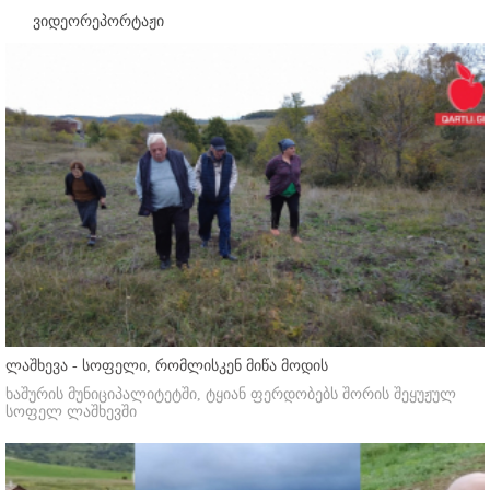
ვიდეორეპორტაჟი
ლაშხევა - სოფელი, რომლისკენ მიწა მოდის
ხაშურის მუნიციპალიტეტში, ტყიან ფერდობებს შორის შეყუჟულ
სოფელ ლაშხევში