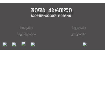
მთავარი
რეკლამა
ჩვენ შესახებ
კონტაქტი