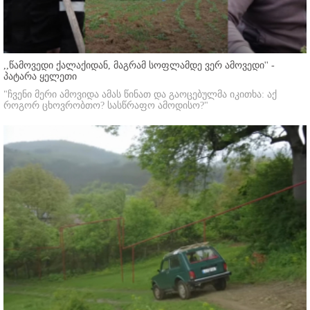
,,წამოვედი ქალაქიდან, მაგრამ სოფლამდე ვერ ამოვედი'' -
პატარა ყელეთი
"ჩვენი მერი ამოვიდა ამას წინათ და გაოცებულმა იკითხა: აქ
როგორ ცხოვრობთო? სასწრაფო ამოდისო?"