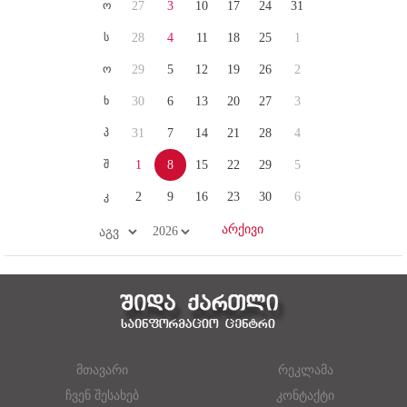
ო
27
3
10
17
24
31
ს
28
4
11
18
25
1
ო
29
5
12
19
26
2
ხ
30
6
13
20
27
3
პ
31
7
14
21
28
4
შ
1
8
15
22
29
5
კ
2
9
16
23
30
6
მთავარი
რეკლამა
ჩვენ შესახებ
კონტაქტი