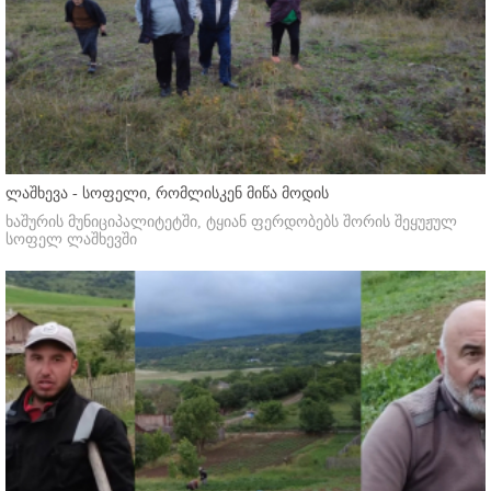
ლაშხევა - სოფელი, რომლისკენ მიწა მოდის
ხაშურის მუნიციპალიტეტში, ტყიან ფერდობებს შორის შეყუჟულ
სოფელ ლაშხევში