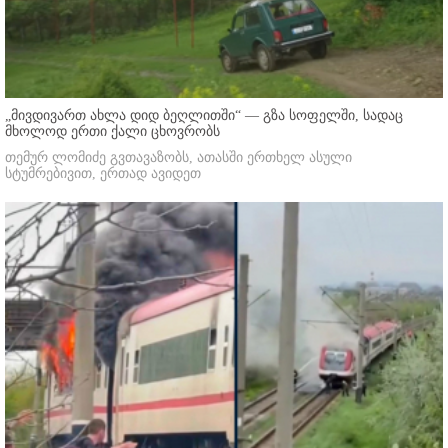
„მივდივართ ახლა დიდ ბეღლითში“ — გზა სოფელში, სადაც
მხოლოდ ერთი ქალი ცხოვრობს
თემურ ლომიძე გვთავაზობს, ათასში ერთხელ ასული
სტუმრებივით, ერთად ავიდეთ