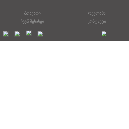
მთავარი
რეკლამა
ჩვენ შესახებ
კონტაქტი