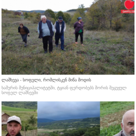
ლაშხევა - სოფელი, რომლისკენ მიწა მოდის
ხაშურის მუნიციპალიტეტში, ტყიან ფერდობებს შორის შეყუჟულ
სოფელ ლაშხევში