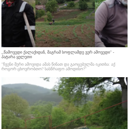
,,წამოვედი ქალაქიდან, მაგრამ სოფლამდე ვერ ამოვედი'' -
პატარა ყელეთი
"ჩვენი მერი ამოვიდა ამას წინათ და გაოცებულმა იკითხა: აქ
როგორ ცხოვრობთო? სასწრაფო ამოდისო?"