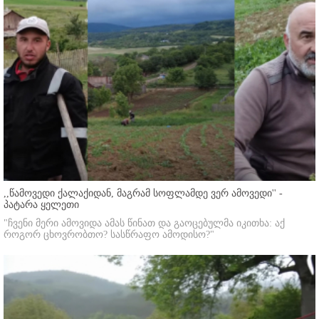
,,წამოვედი ქალაქიდან, მაგრამ სოფლამდე ვერ ამოვედი'' -
პატარა ყელეთი
"ჩვენი მერი ამოვიდა ამას წინათ და გაოცებულმა იკითხა: აქ
როგორ ცხოვრობთო? სასწრაფო ამოდისო?"