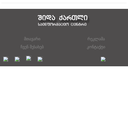
მთავარი
რეკლამა
ჩვენ შესახებ
კონტაქტი