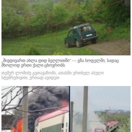
„მივდივართ ახლა დიდ ბეღლითში“ — გზა სოფელში, სადაც
მხოლოდ ერთი ქალი ცხოვრობს
თემურ ლომიძე გვთავაზობს, ათასში ერთხელ ასული
სტუმრებივით, ერთად ავიდეთ