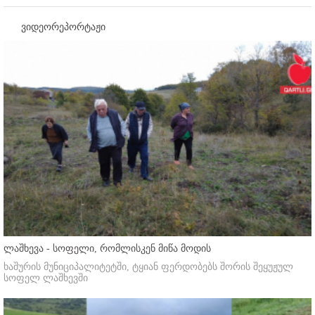
ვიდეორეპორტაჟი
ლაშხევა - სოფელი, რომლისკენ მიწა მოდის
ხაშურის მუნიციპალიტეტში, ტყიან ფერდობებს შორის შეყუჟულ
სოფელ ლაშხევში