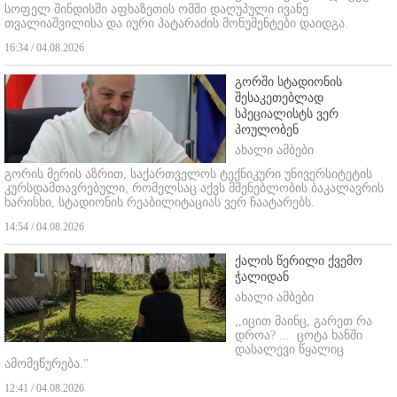
სოფელ შინდისში აფხაზეთის ომში დაღუპული ივანე
თვალიაშვილისა და იური პატარაძის მონუმენტები დაიდგა.
16:34 / 04.08.2026
გორში სტადიონის
შესაკეთებლად
სპეციალისტს ვერ
პოულობენ
ახალი ამბები
გორის მერის აზრით, საქართველოს ტექნიკური უნივერსიტეტის
კურსდამთავრებული, რომელსაც აქვს მშენებლობის ბაკალავრის
ხარისხი, სტადიონის რეაბილიტაციას ვერ ჩაატარებს.
14:54 / 04.08.2026
ქალის წერილი ქვემო
ჭალიდან
ახალი ამბები
,,იცით მაინც, გარეთ რა
დროა? ...
ცოტა ხანში
დასალევი წყალიც
ამომეწურება."
12:41 / 04.08.2026