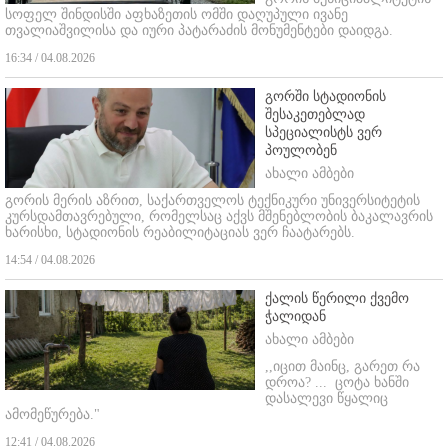
სოფელ შინდისში აფხაზეთის ომში დაღუპული ივანე
თვალიაშვილისა და იური პატარაძის მონუმენტები დაიდგა.
16:34 / 04.08.2026
გორში სტადიონის
შესაკეთებლად
სპეციალისტს ვერ
პოულობენ
ახალი ამბები
გორის მერის აზრით, საქართველოს ტექნიკური უნივერსიტეტის
კურსდამთავრებული, რომელსაც აქვს მშენებლობის ბაკალავრის
ხარისხი, სტადიონის რეაბილიტაციას ვერ ჩაატარებს.
14:54 / 04.08.2026
ქალის წერილი ქვემო
ჭალიდან
ახალი ამბები
,,იცით მაინც, გარეთ რა
დროა? ...
ცოტა ხანში
დასალევი წყალიც
ამომეწურება."
12:41 / 04.08.2026