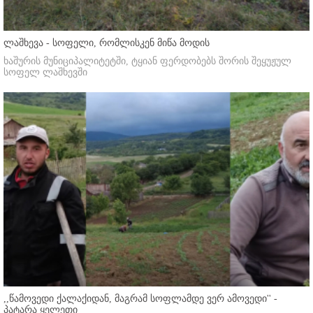
ლაშხევა - სოფელი, რომლისკენ მიწა მოდის
ხაშურის მუნიციპალიტეტში, ტყიან ფერდობებს შორის შეყუჟულ
სოფელ ლაშხევში
,,წამოვედი ქალაქიდან, მაგრამ სოფლამდე ვერ ამოვედი'' -
პატარა ყელეთი