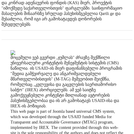
და კონრად ადენაუერის ფონდის (KAS) მიერ, პროექტის
"იმოქმედე საქართველოსთვის" ფარგლებში. საინფორმაციო
მასალების შინაარსზე სრულად პასუხისმგებელია Qartli.ge და
შესაძლოა, რომ იგი არ გამოხატავდეს დონორების
შეხედულებებს.
მოცემული ვებ გვერდი „ჯუმლას" ძრავზე შექმნილი
უნივერსალური კონტენტის მენეჯმენტის სისტემის (CMS)
ნაწილია. ის USAID-ის მიერ დაფინანსებული პროგრამის
"მედია გამჭვირვალე და ანგარიშვალდებული
მმართველობისთვის" (M-TAG) მეშვეობით შეიქმნა,
რომელსაც „კვლევისა და გაცვლების საერთაშორისო
საბჭო" (IREX) ახორციელებს. ამ ვებ საიტზე
გამოქვეყნებული კონტენტი მთლიანად ავტორების
პასუხისმგებლობაა და ის არ გამოხატავს USAID-ისა და
IREX-ის პოზიციას.
This web page is part of Joomla based universal CMS system,
which was developed through the USAID funded Media for
Transparent and Accountable Governance (MTAG) program,
implemented by IREX. The content provided through this web-
site is the sole responsibility of the authors and does not reflect the