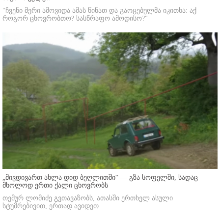
"ჩვენი მერი ამოვიდა ამას წინათ და გაოცებულმა იკითხა: აქ
როგორ ცხოვრობთო? სასწრაფო ამოდისო?"
„მივდივართ ახლა დიდ ბეღლითში“ — გზა სოფელში, სადაც
მხოლოდ ერთი ქალი ცხოვრობს
თემურ ლომიძე გვთავაზობს, ათასში ერთხელ ასული
სტუმრებივით, ერთად ავიდეთ