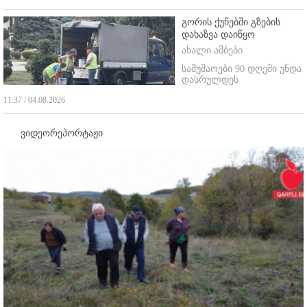
გორის ქუჩებში გზების
დახაზვა დაიწყო
ახალი ამბები
სამუშაოები 90 დღეში უნდა
დასრულდეს
11:37 / 04.08.2026
ვიდეორეპორტაჟი