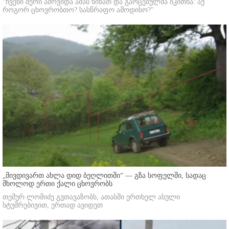
"ჩვენი მერი ამოვიდა ამას წინათ და გაოცებულმა იკითხა: აქ
როგორ ცხოვრობთო? სასწრაფო ამოდისო?"
„მივდივართ ახლა დიდ ბეღლითში“ — გზა სოფელში, სადაც
მხოლოდ ერთი ქალი ცხოვრობს
თემურ ლომიძე გვთავაზობს, ათასში ერთხელ ასული
სტუმრებივით, ერთად ავიდეთ