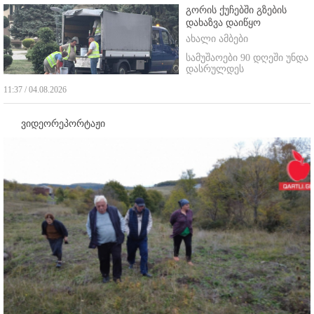
გორის ქუჩებში გზების
დახაზვა დაიწყო
ახალი ამბები
სამუშაოები 90 დღეში უნდა
დასრულდეს
11:37 / 04.08.2026
ვიდეორეპორტაჟი