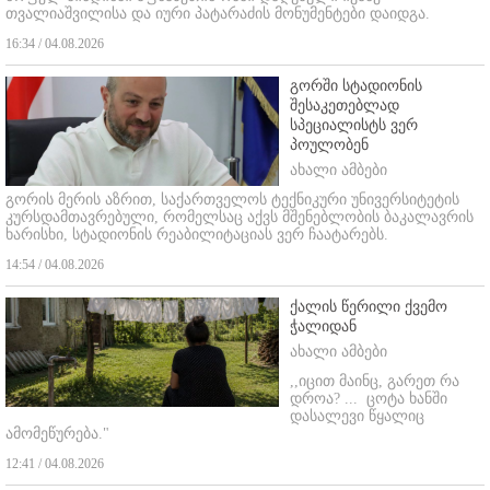
თვალიაშვილისა და იური პატარაძის მონუმენტები დაიდგა.
16:34 / 04.08.2026
გორში სტადიონის
შესაკეთებლად
სპეციალისტს ვერ
პოულობენ
ახალი ამბები
გორის მერის აზრით, საქართველოს ტექნიკური უნივერსიტეტის
კურსდამთავრებული, რომელსაც აქვს მშენებლობის ბაკალავრის
ხარისხი, სტადიონის რეაბილიტაციას ვერ ჩაატარებს.
14:54 / 04.08.2026
ქალის წერილი ქვემო
ჭალიდან
ახალი ამბები
,,იცით მაინც, გარეთ რა
დროა? ...
ცოტა ხანში
დასალევი წყალიც
ამომეწურება."
12:41 / 04.08.2026