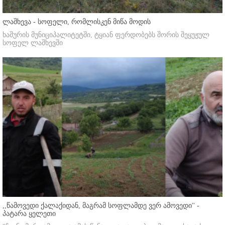
ლაშხევა - სოფელი, რომლისკენ მიწა მოდის
ხაშურის მუნიციპალიტეტში, ტყიან ფერდობებს შორის შეყუჟულ
სოფელ ლაშხევში
,,წამოვედი ქალაქიდან, მაგრამ სოფლამდე ვერ ამოვედი'' -
პატარა ყელეთი