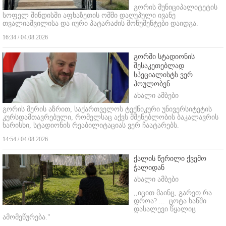
გორის მუნიციპალიტეტის
სოფელ შინდისში აფხაზეთის ომში დაღუპული ივანე
თვალიაშვილისა და იური პატარაძის მონუმენტები დაიდგა.
16:34 / 04.08.2026
გორში სტადიონის
შესაკეთებლად
სპეციალისტს ვერ
პოულობენ
ახალი ამბები
გორის მერის აზრით, საქართველოს ტექნიკური უნივერსიტეტის
კურსდამთავრებული, რომელსაც აქვს მშენებლობის ბაკალავრის
ხარისხი, სტადიონის რეაბილიტაციას ვერ ჩაატარებს.
14:54 / 04.08.2026
ქალის წერილი ქვემო
ჭალიდან
ახალი ამბები
,,იცით მაინც, გარეთ რა
დროა? ...
ცოტა ხანში
დასალევი წყალიც
ამომეწურება."