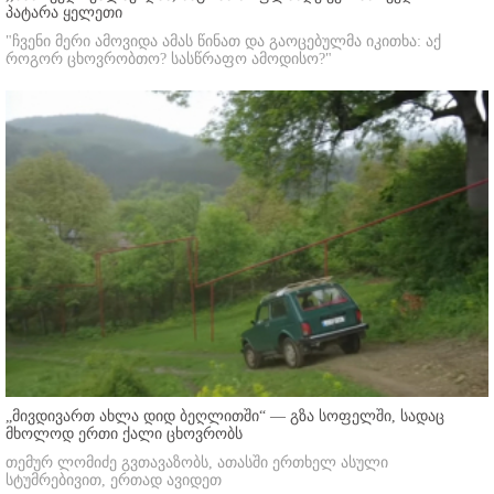
პატარა ყელეთი
"ჩვენი მერი ამოვიდა ამას წინათ და გაოცებულმა იკითხა: აქ
როგორ ცხოვრობთო? სასწრაფო ამოდისო?"
„მივდივართ ახლა დიდ ბეღლითში“ — გზა სოფელში, სადაც
მხოლოდ ერთი ქალი ცხოვრობს
თემურ ლომიძე გვთავაზობს, ათასში ერთხელ ასული
სტუმრებივით, ერთად ავიდეთ