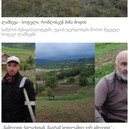
ლაშხევა - სოფელი, რომლისკენ მიწა მოდის
ხაშურის მუნიციპალიტეტში, ტყიან ფერდობებს შორის შეყუჟულ
სოფელ ლაშხევში
,,წამოვედი ქალაქიდან, მაგრამ სოფლამდე ვერ ამოვედი'' -