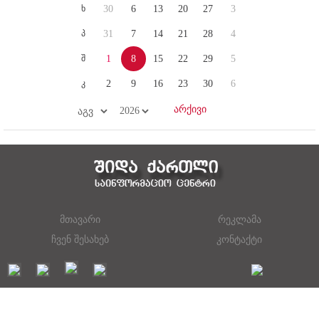
ხ
30
6
13
20
27
3
პ
31
7
14
21
28
4
შ
1
8
15
22
29
5
კ
2
9
16
23
30
6
მთავარი
რეკლამა
ჩვენ შესახებ
კონტაქტი