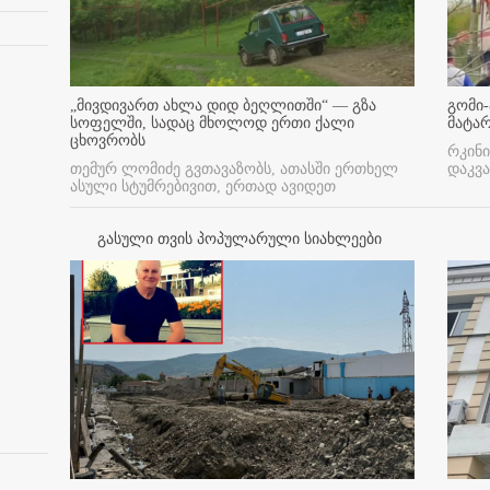
„მივდივართ ახლა დიდ ბეღლითში“ — გზა
გომი-
სოფელში, სადაც მხოლოდ ერთი ქალი
მატა
ცხოვრობს
რკინი
თემურ ლომიძე გვთავაზობს, ათასში ერთხელ
დაკვა
ასული სტუმრებივით, ერთად ავიდეთ
გასული თვის პოპულარული სიახლეები