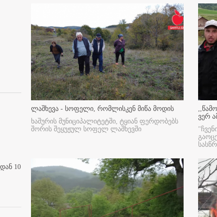
ლაშხევა - სოფელი, რომლისკენ მიწა მოდის
,,წამ
ვერ ა
ხაშურის მუნიციპალიტეტში, ტყიან ფერდობებს
შორის შეყუჟულ სოფელ ლაშხევში
"ჩვენ
გაოც
სასწ
დან 10