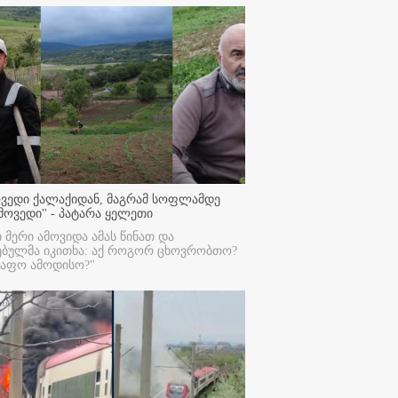
ოვედი ქალაქიდან, მაგრამ სოფლამდე
მოვედი'' - პატარა ყელეთი
ი მერი ამოვიდა ამას წინათ და
ებულმა იკითხა: აქ როგორ ცხოვრობთო?
რაფო ამოდისო?"