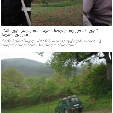
,,წამოვედი ქალაქიდან, მაგრამ სოფლამდე ვერ ამოვედი'' -
პატარა ყელეთი
"ჩვენი მერი ამოვიდა ამას წინათ და გაოცებულმა იკითხა: აქ
როგორ ცხოვრობთო? სასწრაფო ამოდისო?"