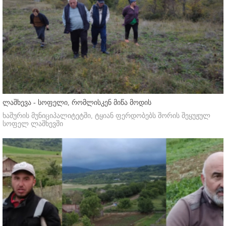
ლაშხევა - სოფელი, რომლისკენ მიწა მოდის
ხაშურის მუნიციპალიტეტში, ტყიან ფერდობებს შორის შეყუჟულ
სოფელ ლაშხევში