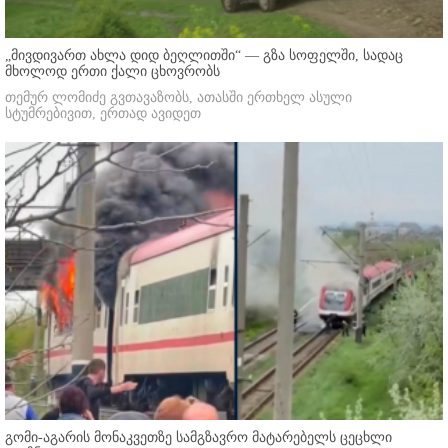
„მივდივართ ახლა დიდ ბეღლითში“ — გზა სოფელში, სადაც
მხოლოდ ერთი ქალი ცხოვრობს
თემურ ლომიძე გვთავაზობს, ათასში ერთხელ ასული
სტუმრებივით, ერთად ავიდეთ
გომი-აგარის მონაკვეთზე სამგზავრო მატარებელს ცეცხლი