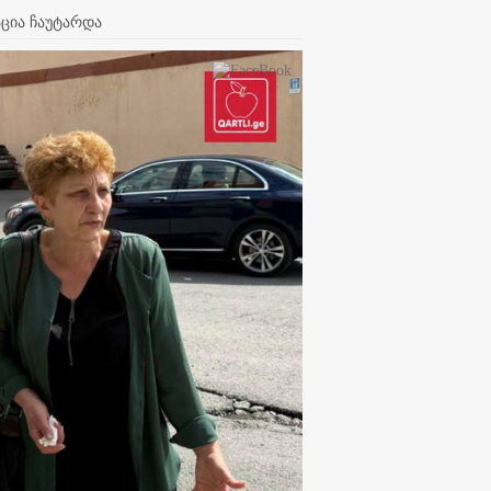
აცია ჩაუტარდა