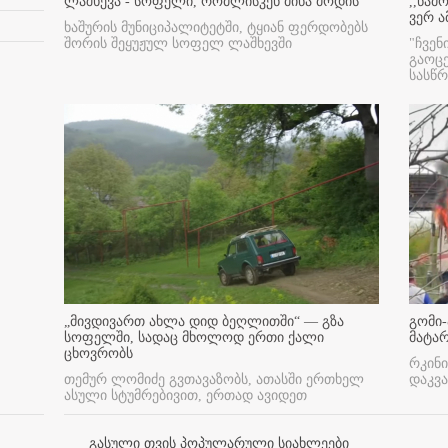
ლაშხევა - სოფელი, რომლისკენ მიწა მოდის
,,წამ
ვერ ა
ხაშურის მუნიციპალიტეტში, ტყიან ფერდობებს
შორის შეყუჟულ სოფელ ლაშხევში
"ჩვენ
გაოც
სასწ
„მივდივართ ახლა დიდ ბეღლითში“ — გზა
გომი-
სოფელში, სადაც მხოლოდ ერთი ქალი
მატა
ცხოვრობს
რკინი
თემურ ლომიძე გვთავაზობს, ათასში ერთხელ
დაკვა
ასული სტუმრებივით, ერთად ავიდეთ
გასული თვის პოპულარული სიახლეები