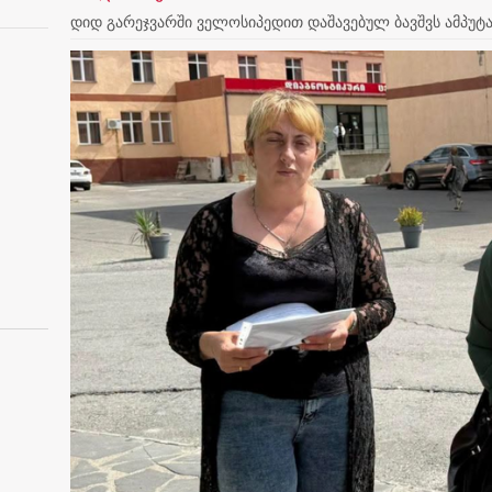
დიდ გარეჯვარში ველოსიპედით დაშავებულ ბავშვს ამპუტ