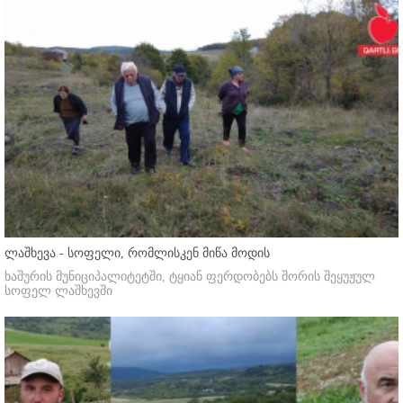
ლაშხევა - სოფელი, რომლისკენ მიწა მოდის
ხაშურის მუნიციპალიტეტში, ტყიან ფერდობებს შორის შეყუჟულ
სოფელ ლაშხევში