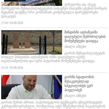
ქარელისა და ასევე
მარნეულის მუნიციპალიტეტების საბავშვო ბაღებში ცხენის ხორცის
შეტანის ფაქტზე ორი კომპანიის კომერციული დირექტორები
დააკავეს.
17:00 / 04.08.2026
შინდისში აფხაზეთში
დაღუპული მებრძოლების
მონუმენტები დაიდგა
ახალი ამბები
გორის მუნიციპალიტეტის
სოფელ შინდისში აფხაზეთის ომში დაღუპული ივანე
თვალიაშვილისა და იური პატარაძის მონუმენტები დაიდგა.
16:34 / 04.08.2026
გორში სტადიონის
შესაკეთებლად
სპეციალისტს ვერ
პოულობენ
ახალი ამბები
გორის მერის აზრით, საქართველოს ტექნიკური უნივერსიტეტის
კურსდამთავრებული, რომელსაც აქვს მშენებლობის ბაკალავრის