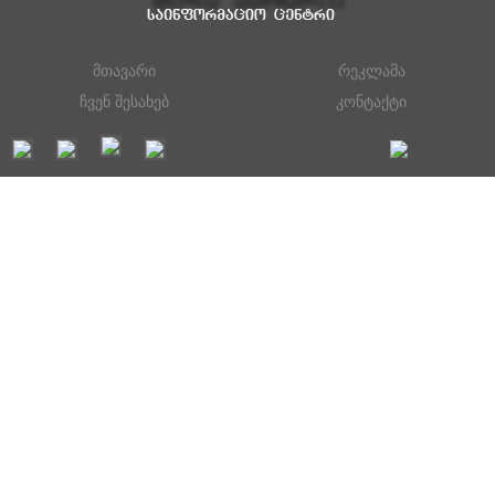
მთავარი
რეკლამა
ჩვენ შესახებ
კონტაქტი