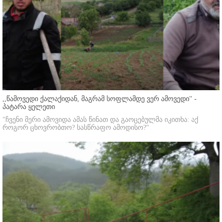
,,წამოვედი ქალაქიდან, მაგრამ სოფლამდე ვერ ამოვედი'' -
პატარა ყელეთი
"ჩვენი მერი ამოვიდა ამას წინათ და გაოცებულმა იკითხა: აქ
როგორ ცხოვრობთო? სასწრაფო ამოდისო?"