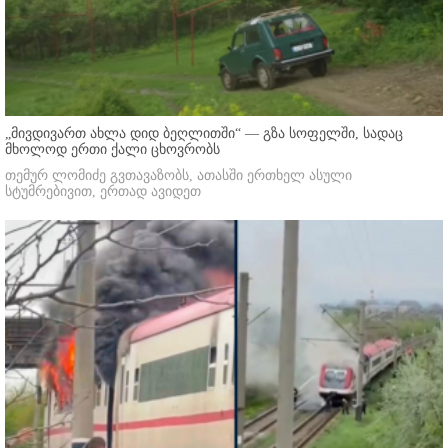
„მივდივართ ახლა დიდ ბეღლითში“ — გზა სოფელში, სადაც
მხოლოდ ერთი ქალი ცხოვრობს
თემურ ლომიძე გვთავაზობს, ათასში ერთხელ ასული
სტუმრებივით, ერთად ავიდეთ