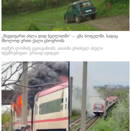
„მივდივართ ახლა დიდ ბეღლითში“ — გზა სოფელში, სადაც
მხოლოდ ერთი ქალი ცხოვრობს
თემურ ლომიძე გვთავაზობს, ათასში ერთხელ ასული
სტუმრებივით, ერთად ავიდეთ