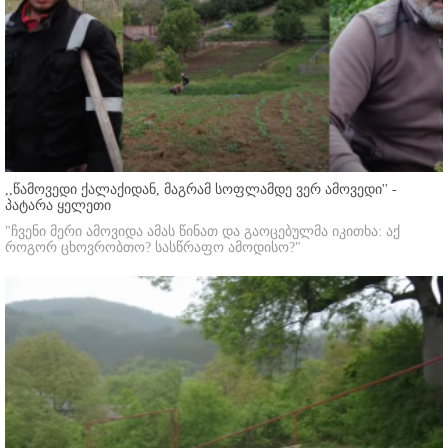
,,წამოვედი ქალაქიდან, მაგრამ სოფლამდე ვერ ამოვედი'' -
პატარა ყელეთი
"ჩვენი მერი ამოვიდა ამას წინათ და გაოცებულმა იკითხა: აქ
როგორ ცხოვრობთო? სასწრაფო ამოდისო?"