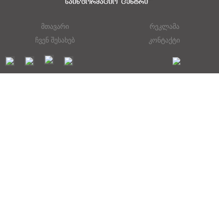
მთავარი
რეკლამა
ჩვენ შესახებ
კონტაქტი