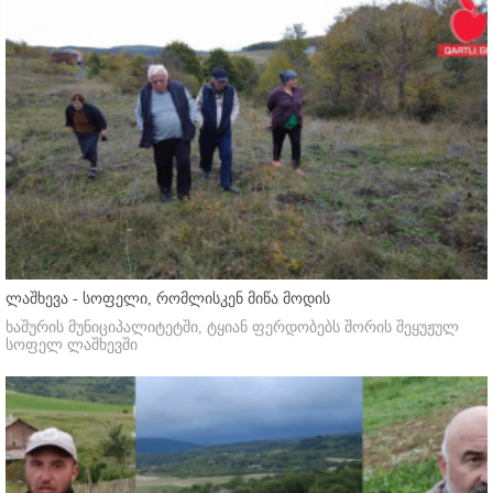
ლაშხევა - სოფელი, რომლისკენ მიწა მოდის
ხაშურის მუნიციპალიტეტში, ტყიან ფერდობებს შორის შეყუჟულ
სოფელ ლაშხევში