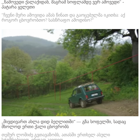
,,წამოვედი ქალაქიდან, მაგრამ სოფლამდე ვერ ამოვედი'' -
პატარა ყელეთი
"ჩვენი მერი ამოვიდა ამას წინათ და გაოცებულმა იკითხა: აქ
როგორ ცხოვრობთო? სასწრაფო ამოდისო?"
„მივდივართ ახლა დიდ ბეღლითში“ — გზა სოფელში, სადაც
მხოლოდ ერთი ქალი ცხოვრობს
თემურ ლომიძე გვთავაზობს, ათასში ერთხელ ასული
სტუმრებივით, ერთად ავიდეთ