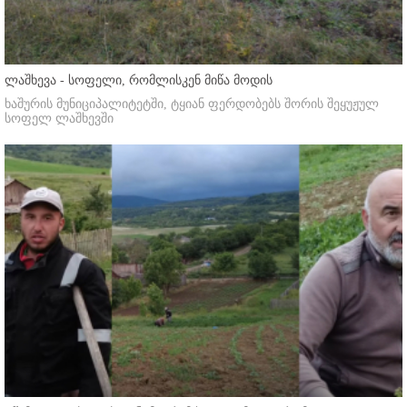
ლაშხევა - სოფელი, რომლისკენ მიწა მოდის
ხაშურის მუნიციპალიტეტში, ტყიან ფერდობებს შორის შეყუჟულ
სოფელ ლაშხევში