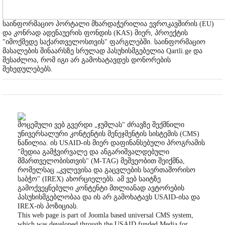
საინფორმაციო პორტალი მხარდაჭერილია ევროკავშირის (EU)
და კონრად ადენაუერის ფონდის (KAS) მიერ, პროექტის
"იმოქმედე საქართველოსთვის" ფარგლებში. საინფორმაციო
მასალების შინაარსზე სრულად პასუხისმგებელია Qartli.ge და
შესაძლოა, რომ იგი არ გამოხატავდეს დონორების
შეხედულებებს.
მოცემული ვებ გვერდი „ჯუმლას" ძრავზე შექმნილი
უნივერსალური კონტენტის მენეჯმენტის სისტემის (CMS)
ნაწილია. ის USAID-ის მიერ დაფინანსებული პროგრამის
"მედია გამჭვირვალე და ანგარიშვალდებული
მმართველობისთვის" (M-TAG) მეშვეობით შეიქმნა,
რომელსაც „კვლევისა და გაცვლების საერთაშორისო
საბჭო" (IREX) ახორციელებს. ამ ვებ საიტზე
გამოქვეყნებული კონტენტი მთლიანად ავტორების
პასუხისმგებლობაა და ის არ გამოხატავს USAID-ისა და
IREX-ის პოზიციას.
This web page is part of Joomla based universal CMS system,
which was developed through the USAID funded Media for