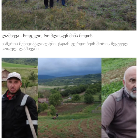
ლაშხევა - სოფელი, რომლისკენ მიწა მოდის
ხაშურის მუნიციპალიტეტში, ტყიან ფერდობებს შორის შეყუჟულ
სოფელ ლაშხევში