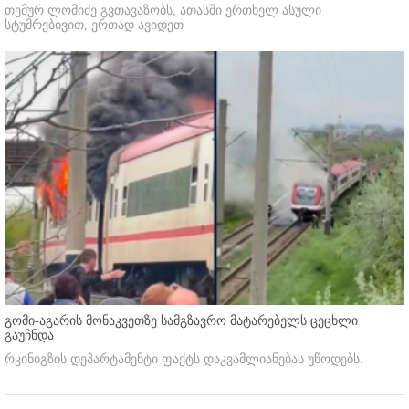
თემურ ლომიძე გვთავაზობს, ათასში ერთხელ ასული
სტუმრებივით, ერთად ავიდეთ
გომი-აგარის მონაკვეთზე სამგზავრო მატარებელს ცეცხლი
გაუჩნდა
რკინიგზის დეპარტამენტი ფაქტს დაკვამლიანებას უწოდებს.