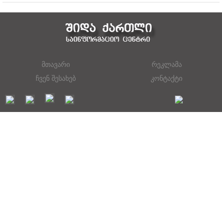
მთავარი
რეკლამა
ჩვენ შესახებ
კონტაქტი