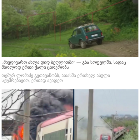
„მივდივართ ახლა დიდ ბეღლითში“ — გზა სოფელში, სადაც
მხოლოდ ერთი ქალი ცხოვრობს
თემურ ლომიძე გვთავაზობს, ათასში ერთხელ ასული
სტუმრებივით, ერთად ავიდეთ