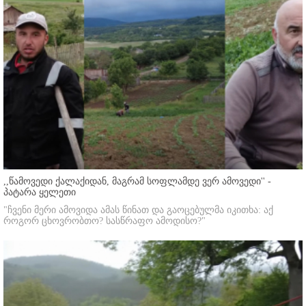
,,წამოვედი ქალაქიდან, მაგრამ სოფლამდე ვერ ამოვედი'' -
პატარა ყელეთი
"ჩვენი მერი ამოვიდა ამას წინათ და გაოცებულმა იკითხა: აქ
როგორ ცხოვრობთო? სასწრაფო ამოდისო?"