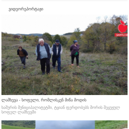
ვიდეორეპორტაჟი
ლაშხევა - სოფელი, რომლისკენ მიწა მოდის
ხაშურის მუნიციპალიტეტში, ტყიან ფერდობებს შორის შეყუჟულ
სოფელ ლაშხევში