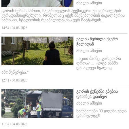
ახალი ამბები
გორის მერის აზრით, საქართველოს ტექნიკური უნივერსიტეტის
კურსდამთავრებული, რომელსაც აქვს მშენებლობის ბაკალავრის
ხარისხი, სტადიონის რეაბილიტაციას ვერ ჩაატარებს.
14:54 / 04.08.2026
ქალის წერილი ქვემო
ჭალიდან
ახალი ამბები
,,იცით მაინც, გარეთ რა
დროა? ...
ცოტა ხანში
დასალევი წყალიც
ამომეწურება."
12:41 / 04.08.2026
გორის ქუჩებში გზების
დახაზვა დაიწყო
ახალი ამბები
სამუშაოები 90 დღეში უნდა
დასრულდეს
11:37 / 04.08.2026