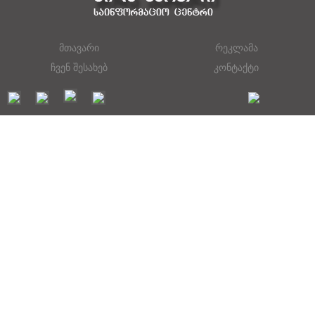
მთავარი
რეკლამა
ჩვენ შესახებ
კონტაქტი