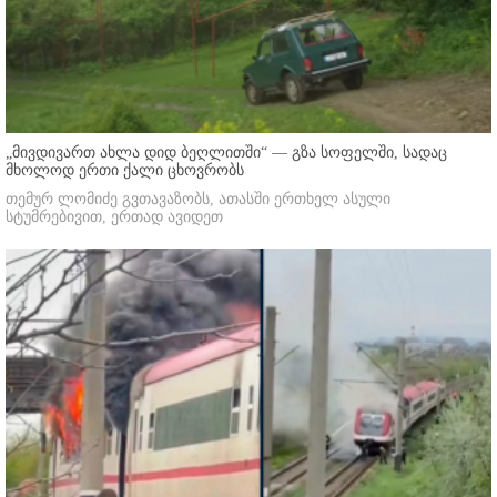
„მივდივართ ახლა დიდ ბეღლითში“ — გზა სოფელში, სადაც
მხოლოდ ერთი ქალი ცხოვრობს
თემურ ლომიძე გვთავაზობს, ათასში ერთხელ ასული
სტუმრებივით, ერთად ავიდეთ