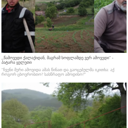
,,წამოვედი ქალაქიდან, მაგრამ სოფლამდე ვერ ამოვედი'' -
პატარა ყელეთი
"ჩვენი მერი ამოვიდა ამას წინათ და გაოცებულმა იკითხა: აქ
როგორ ცხოვრობთო? სასწრაფო ამოდისო?"