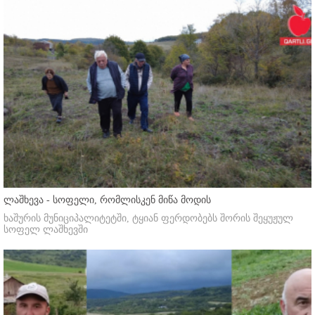
ლაშხევა - სოფელი, რომლისკენ მიწა მოდის
ხაშურის მუნიციპალიტეტში, ტყიან ფერდობებს შორის შეყუჟულ
სოფელ ლაშხევში