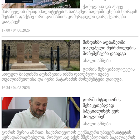
ქარელისა და ასევე
მარნეულის მუნიციპალიტეტების საბავშვო ბაღებში ცხენის ხორცის
შეტანის ფაქტზე ორი კომპანიის კომერციული დირექტორები
დააკავეს.
17:00 / 04.08.2026
შინდისში აფხაზეთში
დაღუპული მებრძოლების
მონუმენტები დაიდგა
ახალი ამბები
გორის მუნიციპალიტეტის
სოფელ შინდისში აფხაზეთის ომში დაღუპული ივანე
თვალიაშვილისა და იური პატარაძის მონუმენტები დაიდგა.
16:34 / 04.08.2026
გორში სტადიონის
შესაკეთებლად
სპეციალისტს ვერ
პოულობენ
ახალი ამბები
გორის მერის აზრით, საქართველოს ტექნიკური უნივერსიტეტის
კურსდამთავრებული, რომელსაც აქვს მშენებლობის ბაკალავრის