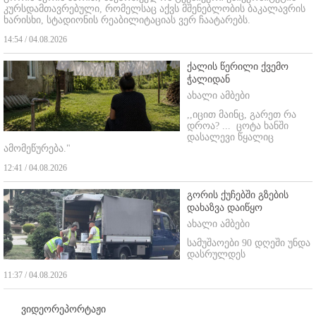
კურსდამთავრებული, რომელსაც აქვს მშენებლობის ბაკალავრის
ხარისხი, სტადიონის რეაბილიტაციას ვერ ჩაატარებს.
14:54 / 04.08.2026
ქალის წერილი ქვემო
ჭალიდან
ახალი ამბები
,,იცით მაინც, გარეთ რა
დროა? ...
ცოტა ხანში
დასალევი წყალიც
ამომეწურება."
12:41 / 04.08.2026
გორის ქუჩებში გზების
დახაზვა დაიწყო
ახალი ამბები
სამუშაოები 90 დღეში უნდა
დასრულდეს
11:37 / 04.08.2026
ვიდეორეპორტაჟი