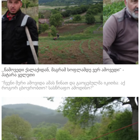
,,წამოვედი ქალაქიდან, მაგრამ სოფლამდე ვერ ამოვედი'' -
პატარა ყელეთი
"ჩვენი მერი ამოვიდა ამას წინათ და გაოცებულმა იკითხა: აქ
როგორ ცხოვრობთო? სასწრაფო ამოდისო?"