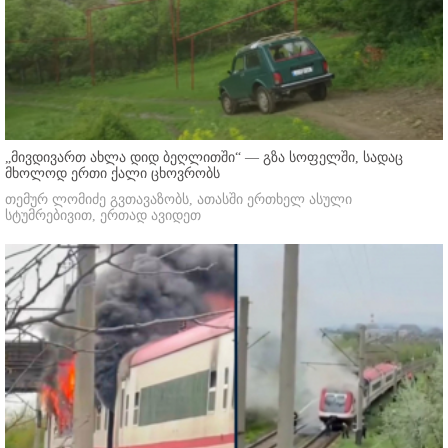
„მივდივართ ახლა დიდ ბეღლითში“ — გზა სოფელში, სადაც
მხოლოდ ერთი ქალი ცხოვრობს
თემურ ლომიძე გვთავაზობს, ათასში ერთხელ ასული
სტუმრებივით, ერთად ავიდეთ