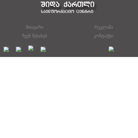
მთავარი
რეკლამა
ჩვენ შესახებ
კონტაქტი