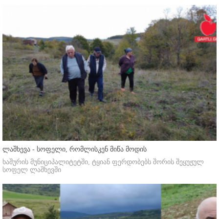
ლაშხევა - სოფელი, რომლისკენ მიწა მოდის
ხაშურის მუნიციპალიტეტში, ტყიან ფერდობებს შორის შეყუჟულ
სოფელ ლაშხევში