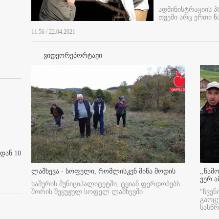
ადმინისტრაციის პ
თვეში არც ერთი წ
11:56 / 22.04.2021
ვიდეორეპორტაჟი
დან 10
ლაშხევა - სოფელი, რომლისკენ მიწა მოდის
,,წამ
ვერ ა
ხაშურის მუნიციპალიტეტში, ტყიან ფერდობებს
შორის შეყუჟულ სოფელ ლაშხევში
"ჩვენ
გაოც
სასწ