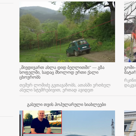
„მივდივართ ახლა დიდ ბეღლითში“ — გზა
გომი-
სოფელში, სადაც მხოლოდ ერთი ქალი
მატა
ცხოვრობს
რკინი
თემურ ლომიძე გვთავაზობს, ათასში ერთხელ
დაკვა
ასული სტუმრებივით, ერთად ავიდეთ
გასული თვის პოპულარული სიახლეები