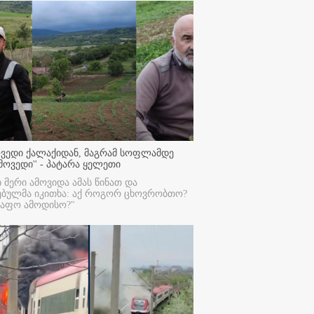
ოვედი ქალაქიდან, მაგრამ სოფლამდე
მოვედი'' - პატარა ყელეთი
ი მერი ამოვიდა ამას წინათ და
ებულმა იკითხა: აქ როგორ ცხოვრობთო?
რაფო ამოდისო?"