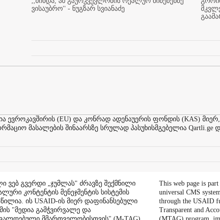
,,მინდა, ამ გაურკვევლობის რეალურ მიზეზებზე
გორის
ვისაუბრო'' - ნუგზარ სვიანაძე
მკვლ
გაამ
ევროკავშირის (EU) და კონრად ადენაუერის ფონდის (KAS) მიერ,
აციო მასალების შინაარსზე სრულად პასუხისმგებელია Qartli.ge დ
ი ვებ გვერდი „ჯუმლას" ძრავზე შექმნილი
This web page is part
ალური კონტენტის მენეჯმენტის სისტემის
universal CMS system
აწილია. ის USAID-ის მიერ დაფინანსებული
through the USAID f
ის "მედია გამჭვირვალე და
Transparent and Acco
შვალდებული მმართველობისთვის" (M-TAG)
(MTAG) program, im