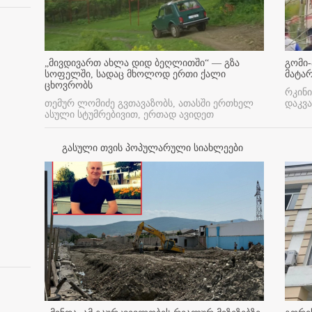
„მივდივართ ახლა დიდ ბეღლითში“ — გზა
გომი-
სოფელში, სადაც მხოლოდ ერთი ქალი
მატა
ცხოვრობს
რკინი
თემურ ლომიძე გვთავაზობს, ათასში ერთხელ
დაკვა
ასული სტუმრებივით, ერთად ავიდეთ
გასული თვის პოპულარული სიახლეები