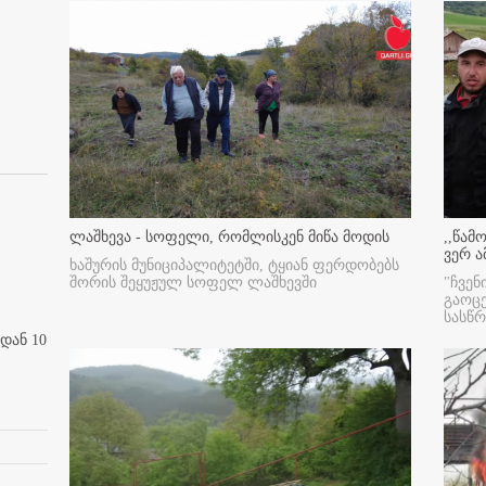
ლაშხევა - სოფელი, რომლისკენ მიწა მოდის
,,წამ
ვერ ა
ხაშურის მუნიციპალიტეტში, ტყიან ფერდობებს
შორის შეყუჟულ სოფელ ლაშხევში
"ჩვენ
გაოც
სასწ
დან 10