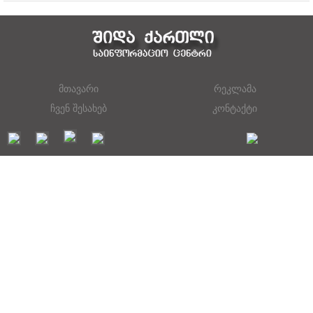
მთავარი
რეკლამა
ჩვენ შესახებ
კონტაქტი