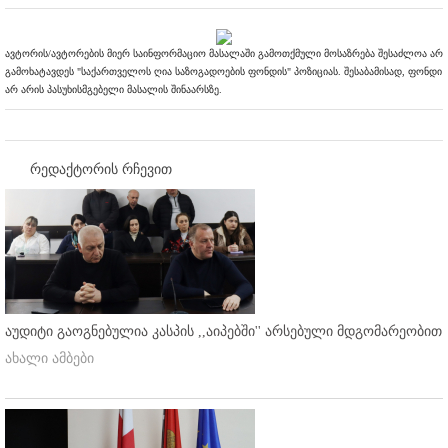
ავტორის/ავტორების მიერ საინფორმაციო მასალაში გამოთქმული მოსაზრება შესაძლოა არ
გამოხატავდეს "საქართველოს ღია საზოგადოების ფონდის" პოზიციას. შესაბამისად, ფონდი
არ არის პასუხისმგებელი მასალის შინაარსზე.
რედაქტორის რჩევით
აუდიტი გაოგნებულია კასპის ,,აიპებში'' არსებული მდგომარეობით
ახალი ამბები