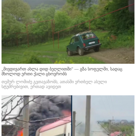
„მივდივართ ახლა დიდ ბეღლითში“ — გზა სოფელში, სადაც
მხოლოდ ერთი ქალი ცხოვრობს
თემურ ლომიძე გვთავაზობს, ათასში ერთხელ ასული
სტუმრებივით, ერთად ავიდეთ