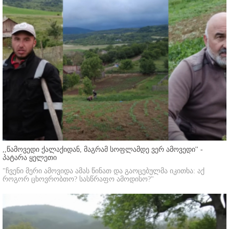
,,წამოვედი ქალაქიდან, მაგრამ სოფლამდე ვერ ამოვედი'' -
პატარა ყელეთი
"ჩვენი მერი ამოვიდა ამას წინათ და გაოცებულმა იკითხა: აქ
როგორ ცხოვრობთო? სასწრაფო ამოდისო?"