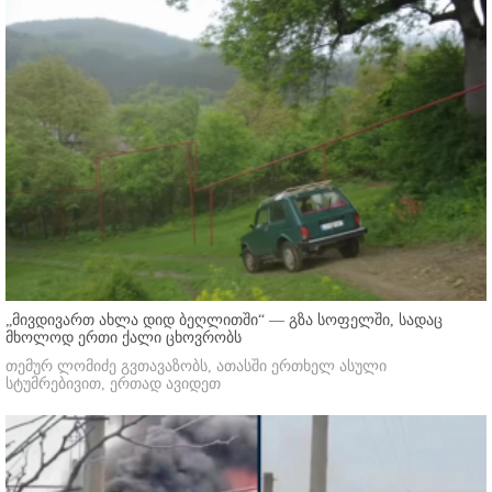
„მივდივართ ახლა დიდ ბეღლითში“ — გზა სოფელში, სადაც
მხოლოდ ერთი ქალი ცხოვრობს
თემურ ლომიძე გვთავაზობს, ათასში ერთხელ ასული
სტუმრებივით, ერთად ავიდეთ