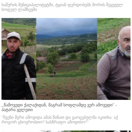
ხაშურის მუნიციპალიტეტში, ტყიან ფერდობებს შორის შეყუჟულ
სოფელ ლაშხევში
,,წამოვედი ქალაქიდან, მაგრამ სოფლამდე ვერ ამოვედი'' -
პატარა ყელეთი
"ჩვენი მერი ამოვიდა ამას წინათ და გაოცებულმა იკითხა: აქ
როგორ ცხოვრობთო? სასწრაფო ამოდისო?"