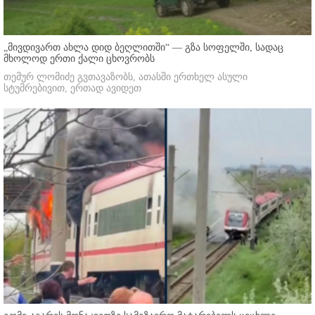
„მივდივართ ახლა დიდ ბეღლითში“ — გზა სოფელში, სადაც
მხოლოდ ერთი ქალი ცხოვრობს
თემურ ლომიძე გვთავაზობს, ათასში ერთხელ ასული
სტუმრებივით, ერთად ავიდეთ