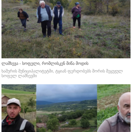
ლაშხევა - სოფელი, რომლისკენ მიწა მოდის
ხაშურის მუნიციპალიტეტში, ტყიან ფერდობებს შორის შეყუჟულ
სოფელ ლაშხევში