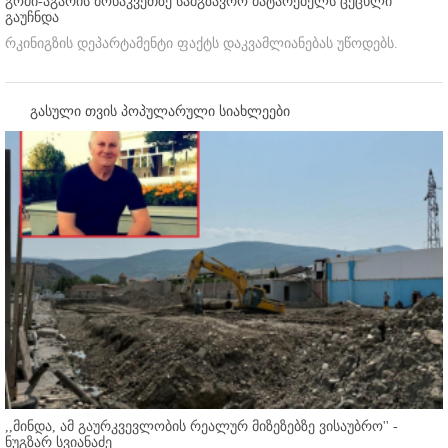
გომი-აგარის მონაკვეთზე სამგზავრო მატარებელს ცეცხლი
გაუჩნდა
რკინიგზის დეპარტამენტი ფაქტს დაკვამლიანებას უწოდებს.
გასული თვის პოპულარული სიახლეები
,,მინდა, ამ გაურკვევლობის რეალურ მიზეზებზე ვისაუბრო'' -
ნუგზარ სვიანაძე