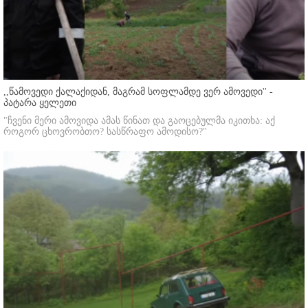
,,წამოვედი ქალაქიდან, მაგრამ სოფლამდე ვერ ამოვედი'' -
პატარა ყელეთი
"ჩვენი მერი ამოვიდა ამას წინათ და გაოცებულმა იკითხა: აქ
როგორ ცხოვრობთო? სასწრაფო ამოდისო?"