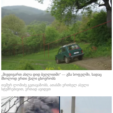
„მივდივართ ახლა დიდ ბეღლითში“ — გზა სოფელში, სადაც
მხოლოდ ერთი ქალი ცხოვრობს
თემურ ლომიძე გვთავაზობს, ათასში ერთხელ ასული
სტუმრებივით, ერთად ავიდეთ