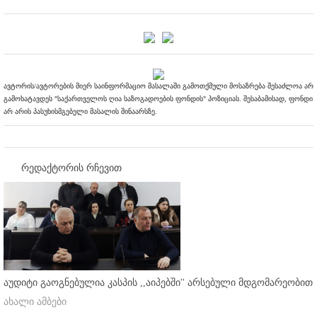
ავტორის/ავტორების მიერ საინფორმაციო მასალაში გამოთქმული მოსაზრება შესაძლოა არ
გამოხატავდეს "საქართველოს ღია საზოგადოების ფონდის" პოზიციას. შესაბამისად, ფონდი
არ არის პასუხისმგებელი მასალის შინაარსზე.
რედაქტორის რჩევით
აუდიტი გაოგნებულია კასპის ,,აიპებში'' არსებული მდგომარეობით
ახალი ამბები