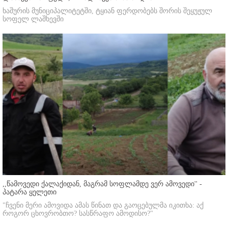
ხაშურის მუნიციპალიტეტში, ტყიან ფერდობებს შორის შეყუჟულ
სოფელ ლაშხევში
,,წამოვედი ქალაქიდან, მაგრამ სოფლამდე ვერ ამოვედი'' -
პატარა ყელეთი
"ჩვენი მერი ამოვიდა ამას წინათ და გაოცებულმა იკითხა: აქ
როგორ ცხოვრობთო? სასწრაფო ამოდისო?"