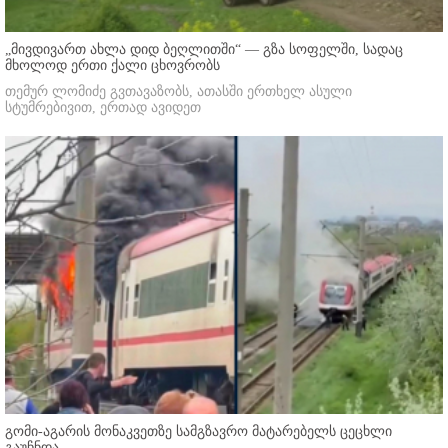
„მივდივართ ახლა დიდ ბეღლითში“ — გზა სოფელში, სადაც
მხოლოდ ერთი ქალი ცხოვრობს
თემურ ლომიძე გვთავაზობს, ათასში ერთხელ ასული
სტუმრებივით, ერთად ავიდეთ
გომი-აგარის მონაკვეთზე სამგზავრო მატარებელს ცეცხლი
გაუჩნდა