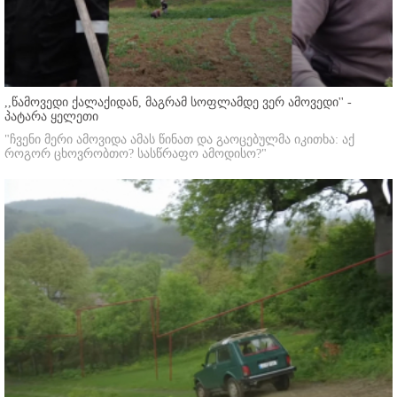
,,წამოვედი ქალაქიდან, მაგრამ სოფლამდე ვერ ამოვედი'' -
პატარა ყელეთი
"ჩვენი მერი ამოვიდა ამას წინათ და გაოცებულმა იკითხა: აქ
როგორ ცხოვრობთო? სასწრაფო ამოდისო?"