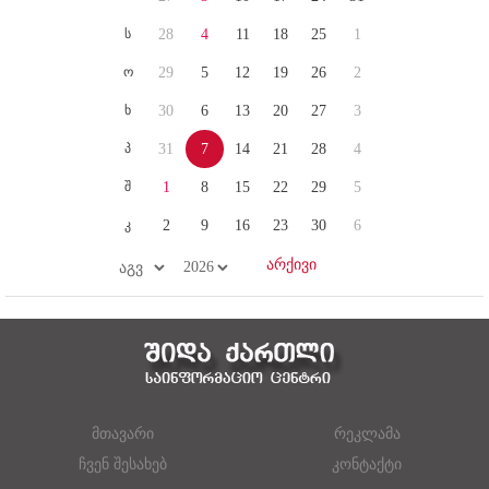
ს
28
4
11
18
25
1
ო
29
5
12
19
26
2
ხ
30
6
13
20
27
3
პ
31
7
14
21
28
4
შ
1
8
15
22
29
5
კ
2
9
16
23
30
6
მთავარი
რეკლამა
ჩვენ შესახებ
კონტაქტი