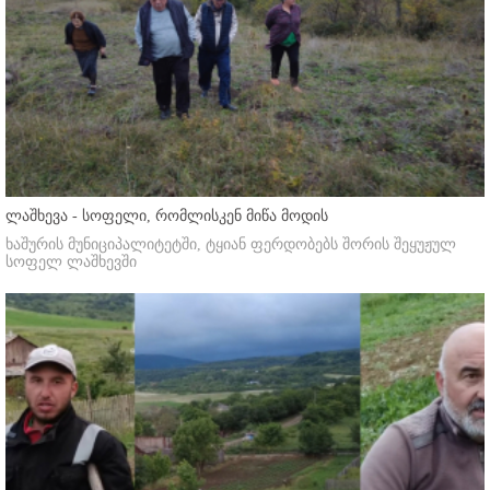
ლაშხევა - სოფელი, რომლისკენ მიწა მოდის
ხაშურის მუნიციპალიტეტში, ტყიან ფერდობებს შორის შეყუჟულ
სოფელ ლაშხევში