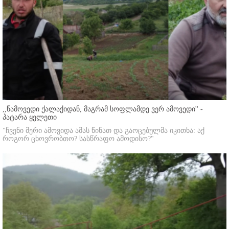
,,წამოვედი ქალაქიდან, მაგრამ სოფლამდე ვერ ამოვედი'' -
პატარა ყელეთი
"ჩვენი მერი ამოვიდა ამას წინათ და გაოცებულმა იკითხა: აქ
როგორ ცხოვრობთო? სასწრაფო ამოდისო?"