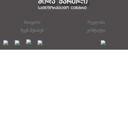
მთავარი
რეკლამა
ჩვენ შესახებ
კონტაქტი