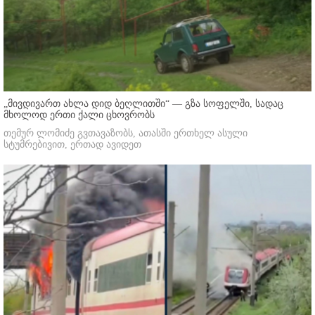
„მივდივართ ახლა დიდ ბეღლითში“ — გზა სოფელში, სადაც
მხოლოდ ერთი ქალი ცხოვრობს
თემურ ლომიძე გვთავაზობს, ათასში ერთხელ ასული
სტუმრებივით, ერთად ავიდეთ