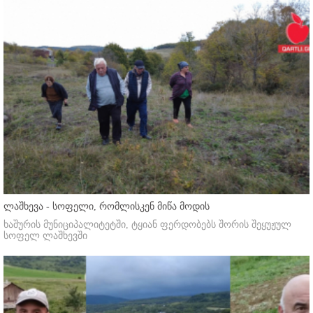
ლაშხევა - სოფელი, რომლისკენ მიწა მოდის
ხაშურის მუნიციპალიტეტში, ტყიან ფერდობებს შორის შეყუჟულ
სოფელ ლაშხევში