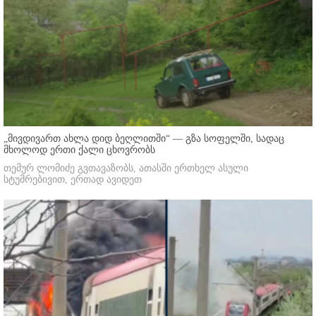
„მივდივართ ახლა დიდ ბეღლითში“ — გზა სოფელში, სადაც
მხოლოდ ერთი ქალი ცხოვრობს
თემურ ლომიძე გვთავაზობს, ათასში ერთხელ ასული
სტუმრებივით, ერთად ავიდეთ