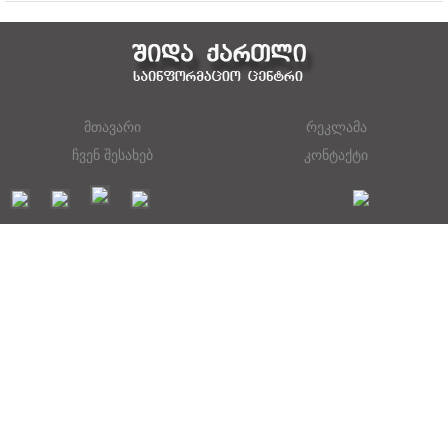
მთავარი
რეკლამა
ჩვენ შესახებ
კონტაქტი