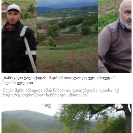
,,წამოვედი ქალაქიდან, მაგრამ სოფლამდე ვერ ამოვედი'' -
პატარა ყელეთი
"ჩვენი მერი ამოვიდა ამას წინათ და გაოცებულმა იკითხა: აქ
როგორ ცხოვრობთო? სასწრაფო ამოდისო?"