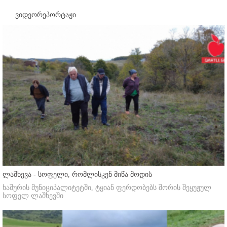
ვიდეორეპორტაჟი
ლაშხევა - სოფელი, რომლისკენ მიწა მოდის
ხაშურის მუნიციპალიტეტში, ტყიან ფერდობებს შორის შეყუჟულ
სოფელ ლაშხევში