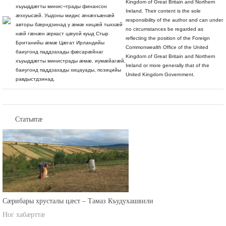
Commonwealth Office of the United
баиугонд паддзахады фæсарæйнаг
Kingdom of Great Britain and Northern
хъуыддæгты минис¬трады финансон
Ireland. Their content is the sole
æххуысæй. Уыдоны мидис æнæхъæнæй
responsibility of the author and can under
авторы бæрндзинад у æмæ ницæй тыххæй
no circumstances be regarded as
нæй гæнæн æркаст цæуой куыд Стыр
reflecting the position of the Foreign
Британийы æмæ Цæгат Ирландийы
Commonwealth Office of the United
баиугонд паддзахады фæсарæйнаг
Kingdom of Great Britain and Northern
хъуыддæгты министрады æмæ, иумæйагæй,
Ireland or more generally that of the
баиугонд паддзахады хицауады, позицийы
United Kingdom Government.
равдыстдзинад.
Статьятæ
Сæрибары хрусталы цæст – Тамаз Къудухашвили
Ног хабæрттæ