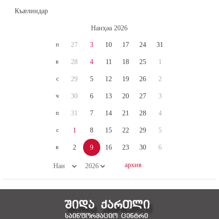
Къæлиндар
Нaнҳәa 2026
п
27
3
10
17
24
31
в
28
4
11
18
25
1
с
29
5
12
19
26
2
ч
30
6
13
20
27
3
п
31
7
14
21
28
4
с
1
8
15
22
29
5
в
2
9
16
23
30
6