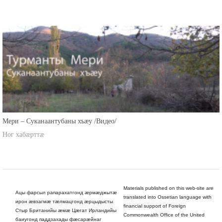
Ног хабæрттæ
Мери – Суканаантубаны хъæу /Видео/
Ног хабæрттæ
Materials published on this web-site are
Ацы фарсыл рапарахатгонд æрмæджытæ
translated into Ossetian language with
ирон æвзагмæ тæлмацгонд æрцыдысты
financial support of Foreign
Стыр Британийы æмæ Цæгат Ирландийы