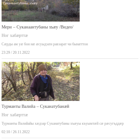
Мери – Суканаантубаны хъæу /Видео/
Ног хабæрттæ
Сæрды ам уæ бон нæ æсуыдзæн равзарат чи бынæттон
23:29 / 20.11.2022
Турманты Валийа – Суканатубанæй
Ног хабæрттæ
Турманты Валийайы хæдзар Суканатубаны хъæуы къуымтæй сæ рæсугъддæр
02:10 / 26.11.2022