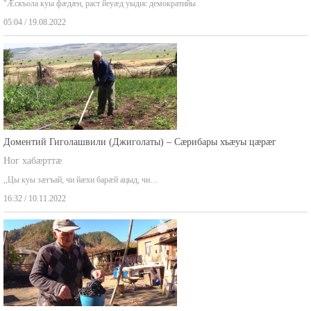
"Æскъола куы фæдæн, раст йеуæд уыдис демократийы
05:04 / 19.08.2022
Доментий Гиголашвили (Джиголаты) – Сæрибары хъæуы цæрæг
Ног хабæрттæ
,,Цы куы зæгъай, чи йæхи барæй ацыд, чи…
16:32 / 10.11.2022