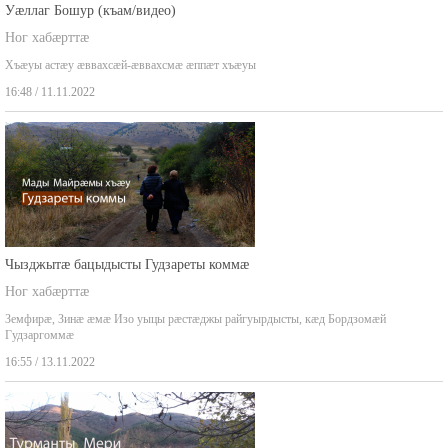
Уæллаг Бошур (къам/видео)
Ног хабæрттæ
Хъæуы астæу æввахсæй-æввахсмæ æппæт хъæуы
16:48 / 11.11.2022
Чызджытæ бацыдысты Гудзареты коммæ
Ног хабæрттæ
Земфирæ, Зинæ æмæ Изо уыцы рæстæджы райгуырдысты, кæд Бордзомæй
Гудзаргоммæ
16:55 / 13.11.2022