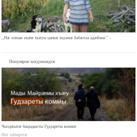
,,Нæ зонын ахæм хъæуы цæмæ хъуамæ бабæлла адæймаг.'' -
Популярон ногдзинæдтæ
Чызджытæ бацыдысты Гудзареты коммæ