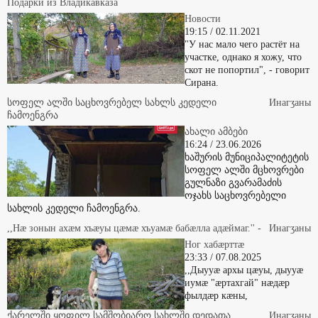
Боны ногдзинæдтæ
Подарки из Владикавказа
Новости
19:15 / 02.11.2021
"У нас мало чего растёт на
участке, однако я хожу, что
скот не попортил", - говорит
Сирана.
სოფელ ალში საცხოვრებელ სახლს კედელი
Инaгӡaны
ჩამოენგრა
ახალი ამბები
16:24 / 23.06.2026
ხაშურის მუნიციპალიტეტის
სოფელ ალში მცხოვრები
გულნაზი გვარამაძის
ოჯახს საცხოვრებელი
სახლის კედელი ჩამოენგრა.
,,Нæ зонын ахæм хъæуы цæмæ хъуамæ бабæлла адæймаг.'' -
Инaгӡaны
Ног хабæрттæ
23:33 / 07.08.2025
,,Дыууæ архы цæуы, дыууæ
иумæ "æртахгай" нæдæр
фылдæр кæны,