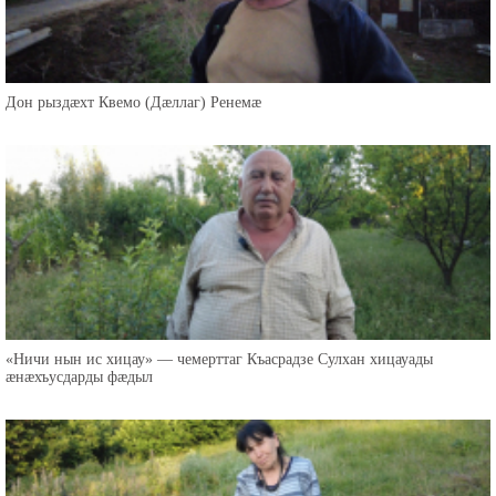
Дон рыздæхт Квемо (Дæллаг) Ренемæ
«Ничи нын ис хицау» — чемерттаг Къасрадзе Сулхан хицауады
æнæхъусдарды фæдыл