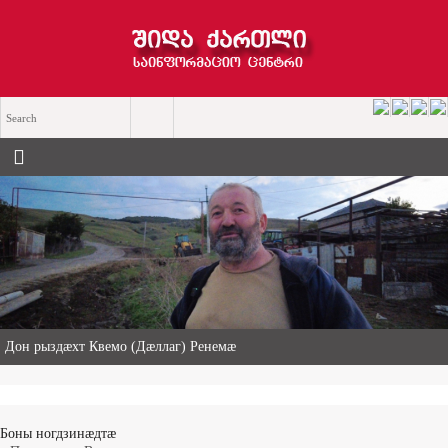
«Ничи нын ис хицау» — чемерттаг Къасрадзе Сулхан хицауады
æнæхъусдарды фæдыл