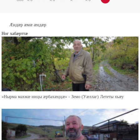
გვერდების რაოდენობა 1-დან 3-მდე
1
2
3
»
Æндæр æмæ æндæр
Ног хабæрттæ
«Нырма махмæ ницы æрбахæццæ» - Земо (Уæллаг) Лететы хъæу