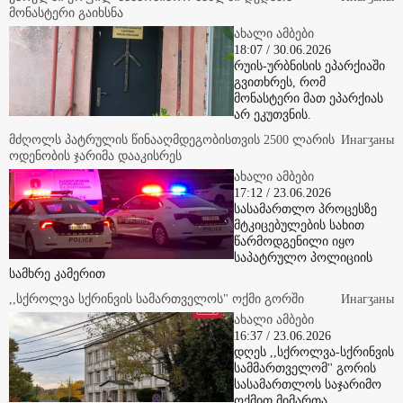
ქარელში ყოფილ სამშობიარო სახლში დედათა
Инaгӡaны
მონასტერი გაიხსნა
ახალი ამბები
18:07 / 30.06.2026
რუის-ურბნისის ეპარქიაში
გვითხრეს, რომ
მონასტერი მათ ეპარქიას
არ ეკუთვნის.
მძღოლს პატრულის წინააღმდეგობისთვის 2500 ლარის
Инaгӡaны
ოდენობის ჯარიმა დააკისრეს
ახალი ამბები
17:12 / 23.06.2026
სასამართლო პროცესზე
მტკიცებულების სახით
წარმოდგენილი იყო
საპატრულო პოლიციის
სამხრე კამერით
,,სქროლვა სქრინვის სამართველოს" ოქმი გორში
Инaгӡaны
ახალი ამბები
16:37 / 23.06.2026
დღეს ,,სქროლვა-სქრინვის
სამმართველომ'' გორის
სასამართლოს საჯარიმო