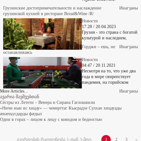
ოქმით მიმართა.
Грузинские достопримечательности и наслаждение
Инaгӡaны
грузинской кухней в ресторане Bread&Wine /R/
Новости
17:28 / 20.04.2023
Грузия - это страна с богатой
культурой и наследием,
Горджи – ешь, не
Инaгӡaны
останавливаясь
Новости
04:47 / 20.11.2021
Несмотря на то, что уже два
года в мире свирепствует
пандемия, на горийском
More Articles...
Инaгӡaны
ავარია შავშვებთან
Сёстры из Летети – Венера и Сирана Гаглошвили
«Ничи нын ис хицау» — чемерттаг Къасрадзе Сулхан хицауады
æнæхъусдарды фæдыл
Одни в горах – лицом к лицу с ковидом и бедностью