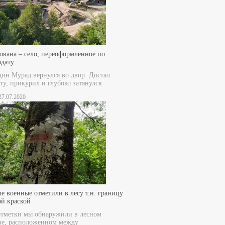
ована – село, переоформленное по
рдату
дин Мурад вернулся во двор. Достал
ту, прикурил и глубоко затянулся.
 27.07.2020
е военные отметили в лесу т.н. границу
ой краской
отметки мы обнаружили в лесном
ве, расположенном между