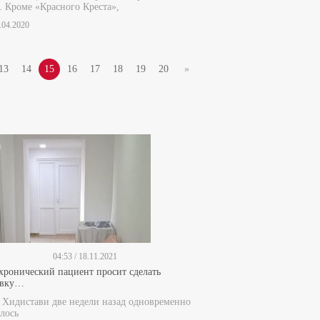
. Кроме «Красного Креста»,
1.04.2020
13
14
15
16
17
18
19
20
»
04:53 / 18.11.2021
 хронический пациент просит сделать
ивку…
е Хидистави две недели назад одновременно
лось