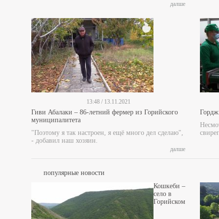
далше
13:48 / 13.11.2021
Гиви Абалаки – 86-летний фермер из Горийского
Гордж
муниципалитета
Несмот
"Поэтому я так настроен, я ещё много дел сделаю",
свире
- добавил наш хозяин.
далше
популярные новости
Кошкеби –
село в
Горийском