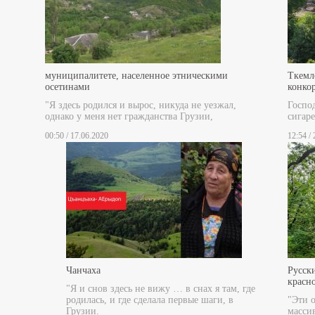
муниципалитете, населенное этническими
Ткемл
осетинами
конко
"Я здесь родился и вырос, никуда не уезжал,
Госпо
однако у меня нет гражданства Грузии,
сигаре
00:50 / 17.06.2020
12:54 /
Чанчаха
Русски
красн
"Я и снов здесь не вижу … в снах я там, где
родилась, и где сделала первые шаги, в
"Эти 
Грузии.
масси