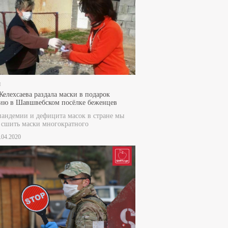
и
Келехсаева раздала маски в подарок
ию в Шавшвебском посёлке беженцев
пандемии и дефицита масок в стране мы
сшить маски многократного
3.04.2020