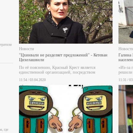
отратили
Новости
Новост
"Цхинвали не разделяет предложений" - Кетеван
Галина 
Цихелашвили
населен
По её пояснению, Красный Крест является
«Из-за 
единственной организацией, посредством
решили 
11:54 / 03.04.2020
11:31 / 0
ы, где