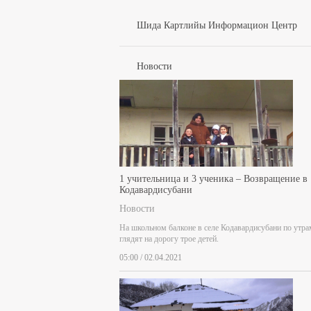
Шида Картлийы Информацион Центр
Новости
1 учительница и 3 ученика – Возвращение в
Кодавардисубани
Новости
На школьном балконе в селе Кодавардисубани по утра
глядят на дорогу трое детей.
05:00 / 02.04.2021