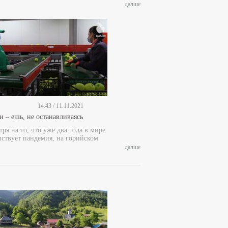
далше
14:43 / 11.11.2021
и – ешь, не останавливаясь
ря на то, что уже два года в мире
пствует пандемия, на горийском
далше