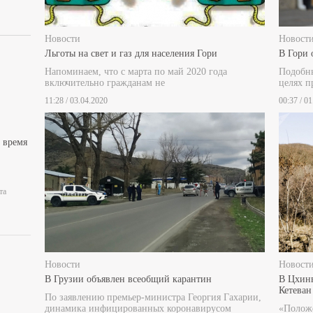
Новости
Новост
Льготы на свет и газ для населения Гори
В Гори 
Напоминаем, что с марта по май 2020 года
Подобны
включительно гражданам не
целях п
11:28 / 03.04.2020
00:37 / 0
 время
та
Новости
Новост
В Грузии объявлен всеобщий карантин
В Цхинв
Кетева
По заявлению премьер-министра Георгия Гахарии,
динамика инфицированных коронавирусом
«Положе