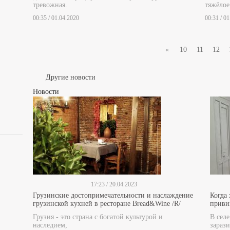
тревожная.
тяжёлое
00:35 / 01.04.2020
00:31 / 0
«
10
11
12
Другие новости
Новости
17:23 / 20.04.2023
Грузинские достопримечательности и наслаждение
Когда
грузинской кухней в ресторане Bread&Wine /R/
прив
Грузия - это страна с богатой культурой и
В сел
наследием,
зарази