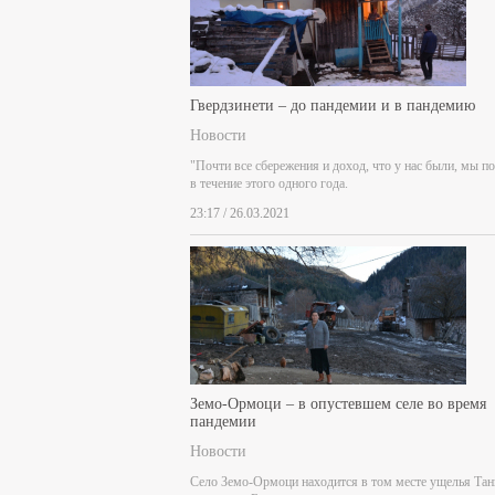
Гвердзинети – до пандемии и в пандемию
Новости
"Почти все сбережения и доход, что у нас были, мы п
в течение этого одного года.
23:17 / 26.03.2021
Земо-Ормоци – в опустевшем селе во время
пандемии
Новости
Село Земо-Ормоци находится в том месте ущелья Тан