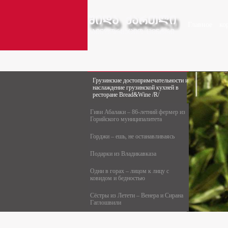
Главное
ко
Грузинские достопримечательности и
наслаждение грузинской кухней в
ресторане Bread&Wine /R/
Гиви Абалаки – 86-летний фермер из
Горийского муниципалитета
Горджи – ешь, не останавливаясь
Подарки из Владикавказа
Одни в горах – лицом к лицу с
ковидом и бедностью
Сёстры из Летети – Венера и Сирана
Гаглошвили