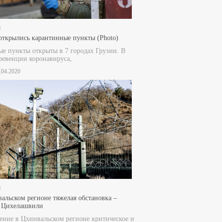
и
открылись карантинные пункты (Photo)
е пункты открыты в 7 городах Грузии. В
ревенции коронавируса,
1.04.2020
и
альском регионе тяжелая обстановка –
н Цихелашвили
ние в Цхинвальском регионе критическое и