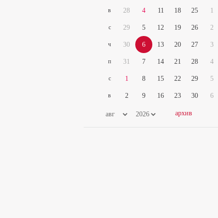
в
28
4
11
18
25
1
с
29
5
12
19
26
2
ч
30
6
13
20
27
3
п
31
7
14
21
28
4
с
1
8
15
22
29
5
в
2
9
16
23
30
6