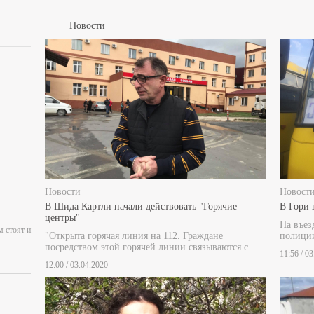
Новости
Новости
Новост
В Шида Картли начали действовать "Горячие
В Гори 
центры"
На въез
м стоят и
"Открыта горячая линия на 112. Граждане
полици
посредством этой горячей линии связываются с
11:56 / 0
12:00 / 03.04.2020