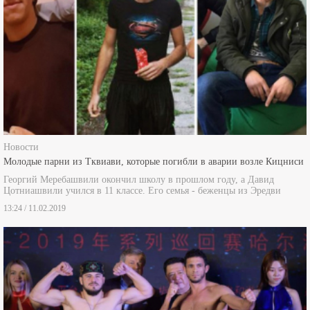
Новости
Молодые парни из Тквиави, которые погибли в аварии возле Кицниси
Георгий Меребашвили окончил школу в прошлом году, а Давид
Цотниашвили учился в 11 классе. Его семья - беженцы из Эредви
13:24 / 11.02.2019