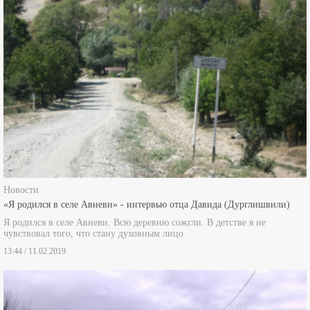
Новости
«Я родился в селе Авневи» - интервью отца Давида (Дурглишвили)
Я родился в селе Авневи. Всю деревню сожгли. В детстве я не
чувствовал того, что стану духовным лицо
13:44 / 11.02.2019