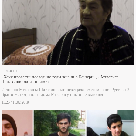
Новости
«Хочу провести последние годы жизни в Бошури», - Мтвариса
Шатакишвили из приюта
Историю Мтварисы Шатакишвили освещала телекомпания Рустави 2.
Брат отметил, что из дома Мтварису никто не выгонял
13:26 / 11.02.2019