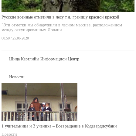
Русские военные отметили в лесу т.н. границу красной краской
"Эти отметки мы обнаружили в лесном массиве, расположенном
между оккупированным Лопани
00:50 / 25.06.2020
Шида Картлийы Информацион Центр
Новости
1 учительница и 3 ученика – Возвращение в Кодавардисубани
Новости