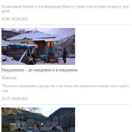
На школьном балконе в селе Кодавардисубани по утрам стоят и глядят на дорогу трое
детей.
05:00 / 02.04.2021
Гвердзинети – до пандемии и в пандемию
Новости
"Почти все сбережения и доход, что у нас были, мы потратили в течение этого одного
года.
23:17 / 26.03.2021