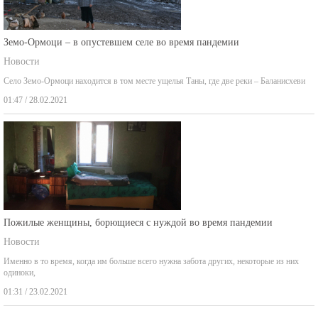
Земо-Ормоци – в опустевшем селе во время пандемии
Новости
Село Земо-Ормоци находится в том месте ущелья Таны, где две реки – Баланисхеви
01:47 / 28.02.2021
Пожилые женщины, борющиеся с нуждой во время пандемии
Новости
Именно в то время, когда им больше всего нужна забота других, некоторые из них
одиноки,
01:31 / 23.02.2021