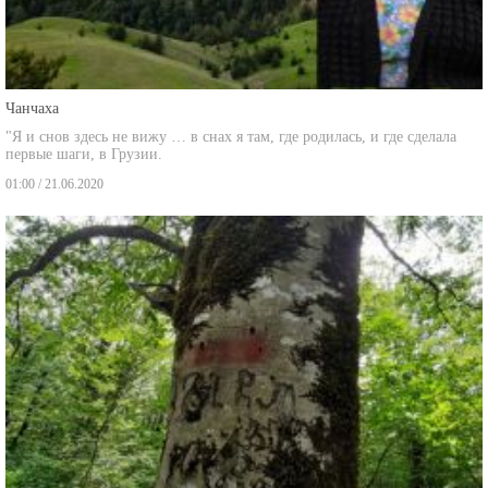
Чанчаха
"Я и снов здесь не вижу … в снах я там, где родилась, и где сделала
первые шаги, в Грузии.
01:00 / 21.06.2020