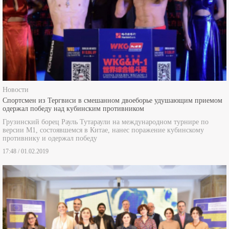
Новости
Спортсмен из Тергвиси в смешанном двоеборье удушающим приемом
одержал победу над кубинским противником
Грузинский борец Рауль Тутараули на международном турнире по
версии М1, состоявшемся в Китае, нанес поражение кубинскому
противнику и одержал победу
17:48 / 01.02.2019