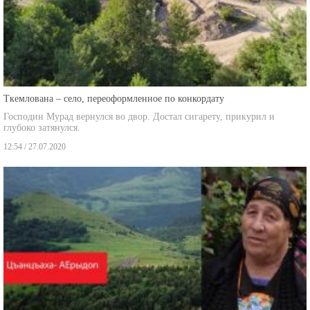
Ткемлована – село, переоформленное по конкордату
Господин Мурад вернулся во двор. Достал сигарету, прикурил и
глубоко затянулся.
12:54 / 27.07.2020