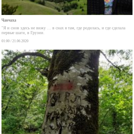
Чанчаха
"Я и снов здесь не вижу … в снах я там, где родилась, и где сделала
первые шаги, в Грузии.
01:00 / 21.06.2020