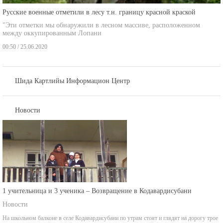
Русские военные отметили в лесу т.н. границу красной краской
"Эти отметки мы обнаружили в лесном массиве, расположенном
между оккупированным Лопани
00:50 / 25.06.2020
Шида Картлийы Информацион Центр
Новости
1 учительница и 3 ученика – Возвращение в Кодавардисубани
Новости
На школьном балконе в селе Кодавардисубани по утрам стоят и глядят на дорогу трое
детей.