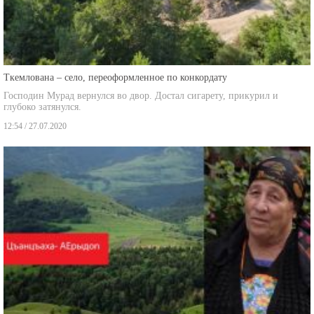
Ткемлована – село, переоформленное по конкордату
Господин Мурад вернулся во двор. Достал сигарету, прикурил и
глубоко затянулся.
12:54 / 27.07.2020