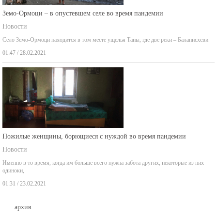
Земо-Ормоци – в опустевшем селе во время пандемии
Новости
Село Земо-Ормоци находится в том месте ущелья Таны, где две реки – Баланисхеви
01:47 / 28.02.2021
Пожилые женщины, борющиеся с нуждой во время пандемии
Новости
Именно в то время, когда им больше всего нужна забота других, некоторые из них
одиноки,
01:31 / 23.02.2021
архив
август 2026