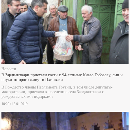
Новости
В Зардианткари приехали гости к 94-летнему Киазо Гобозову, сын и
внуки которого живут в Цхинвали
В Рождество члены Парламента Грузии, в том числе депутаты-
мажоритарии, приехали к населению села Зардианткари с
рождественскими подарками
10:29 / 18.01.2019