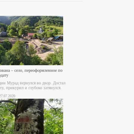
ована – село, переоформленное по
рдату
дин Мурад вернулся во двор. Достал
ту, прикурил и глубоко затянулся.
 27.07.2020