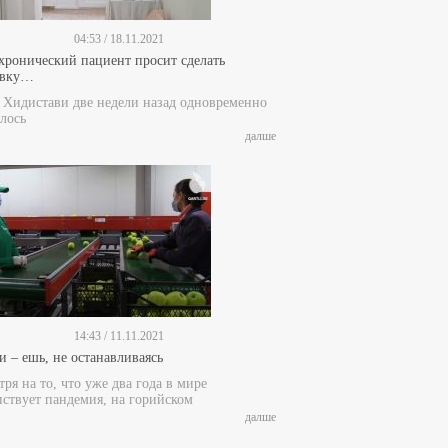
04:53 / 18.11.2021
 хронический пациент просит сделать
ивку…
е Хидистави две недели назад одновременно
лось
далше
14:43 / 11.11.2021
и – ешь, не останавливаясь
ря на то, что уже два года в мире
пствует пандемия, на горийском
далше