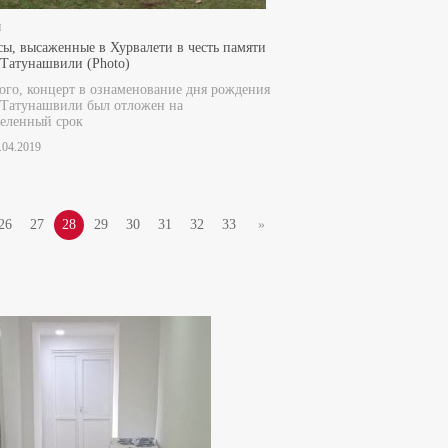
и
ы, высаженные в Хурвалети в честь памяти
Татунашвили (Photo)
ого, концерт в ознаменование дня рождения
 Татунашвили был отложен на
еленный срок
2.04.2019
26
27
28
29
30
31
32
33
»