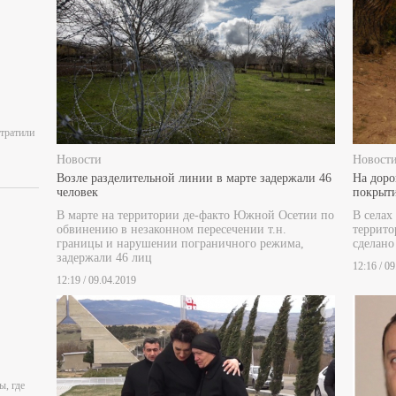
отратили
Новости
Новост
Возле разделительной линии в марте задержали 46
На доро
человек
покрыт
В марте на территории де-факто Южной Осетии по
В селах
обвинению в незаконном пересечении т.н.
террито
границы и нарушении пограничного режима,
сделано
задержали 46 лиц
12:16 / 0
12:19 / 09.04.2019
ы, где