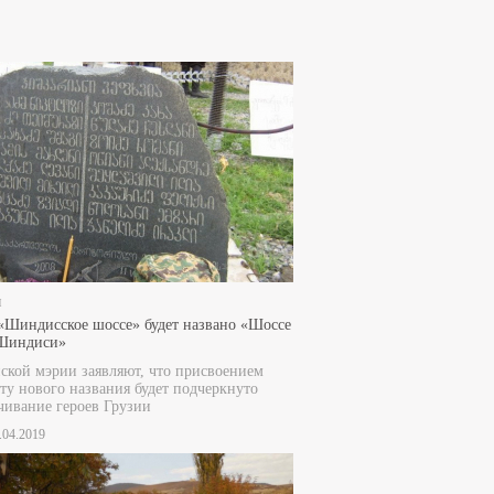
и
«Шиндисское шоссе» будет названо «Шоссе
 Шиндиси»
ской мэрии заявляют, что присвоением
ту нового названия будет подчеркнуто
чивание героев Грузии
9.04.2019