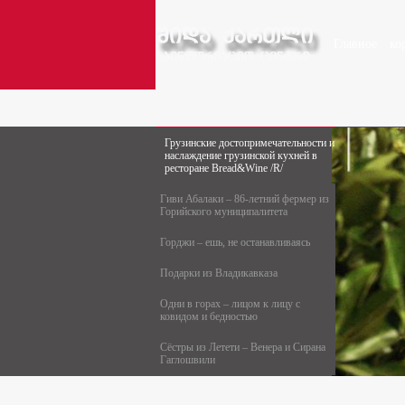
Главное
ко
Грузинские достопримечательности и
наслаждение грузинской кухней в
ресторане Bread&Wine /R/
Гиви Абалаки – 86-летний фермер из
Горийского муниципалитета
Горджи – ешь, не останавливаясь
Подарки из Владикавказа
Одни в горах – лицом к лицу с
ковидом и бедностью
Сёстры из Летети – Венера и Сирана
Гаглошвили