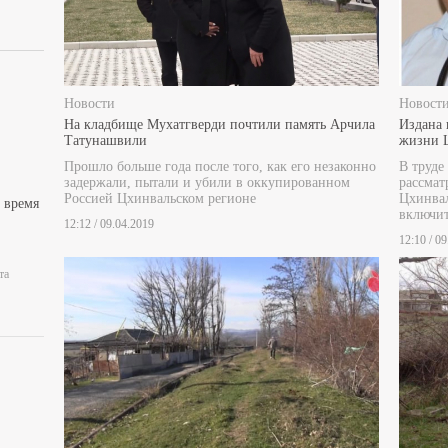
Новости
Новост
На кладбище Мухатгверди почтили память Арчила
Издана 
Татунашвили
жизни 
Прошло больше года после того, как его незаконно
В труде
задержали, пытали и убили в оккупированном
рассмат
Россией Цхинвальском регионе
Цхинвал
 время
включи
12:12 / 09.04.2019
12:10 / 0
та