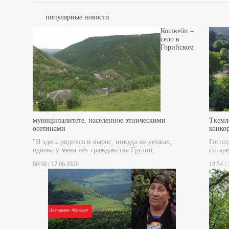
популярные новости
Кошкеби –
село в
Горийском
муниципалитете, населенное этническими
Ткемл
осетинами
конко
"Я здесь родился и вырос, никуда не уезжал,
Госпо
однако у меня нет гражданства Грузии,
сигаре
00:50 / 17.06.2020
12:54 /