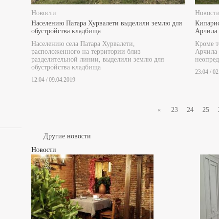
Новости
Новост
Населению Патара Хурвалети выделили землю для
Кипарис
обустройства кладбища
Арчила 
Населению села Патара Хурвалети,
Кроме т
расположенного на территории близ
Арчила
разделительной линии, выделили землю для
неопред
обустройства кладбища
23:04 / 0
12:04 / 09.04.2019
«
23
24
25
Другие новости
Новости