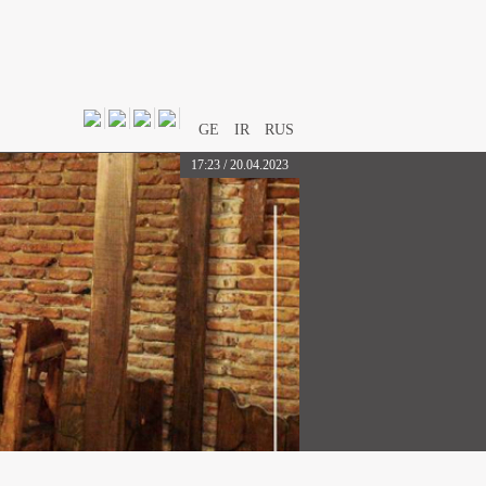
GE
IR
RUS
13:48 / 13.11.2021