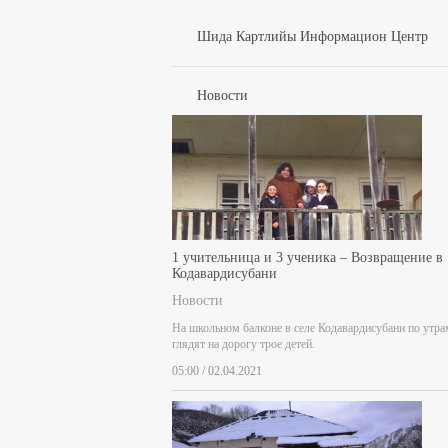
Шида Картлийы Информацион Центр
Новости
1 учительница и 3 ученика – Возвращение в
Кодавардисубани
Новости
На школьном балконе в селе Кодавардисубани по утра
глядят на дорогу трое детей.
05:00 / 02.04.2021