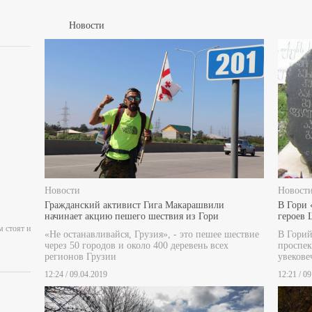
Новости
Новости
Новост
Гражданский активист Гига Макарашвили
В Гори 
начинает акцию пешего шествия из Гори
героев
м стоят и
«Не останавливайся, Грузия», - это пешее шествие
В Горий
через 50 городов и около 400 деревень всех
проспек
регионов Грузии
увекове
12:24 / 09.04.2019
12:21 / 0