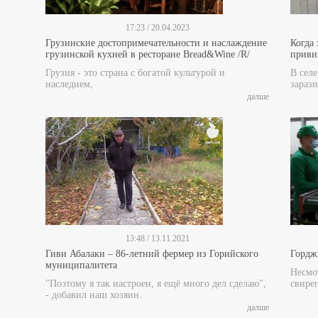
17:23 / 20.04.2023
Грузинские достопримечательности и наслаждение
Когда
грузинской кухней в ресторане Bread&Wine /R/
прив
Грузия - это страна с богатой культурой и
В сел
наследием,
зарази
далше
13:48 / 13.11.2021
Гиви Абалаки – 86-летний фермер из Горийского
Гордж
муниципалитета
Несмот
"Поэтому я так настроен, я ещё много дел сделаю",
свире
- добавил наш хозяин.
далше