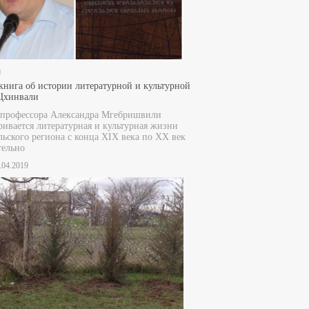
и
книга об истории литературной и культурной
Цхинвали
 профессора Александра Мгебришвили
ривается литературная и культурная жизни
ьского региона с конца XIX века по XX век
тельно
9.04.2019