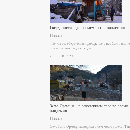
Гвердзинети – до пандемии и в пандемию
Новости
"Почти все сбережения и доход, что у нас были, мы п
в течение этого одного года.
23:17 / 26.03.2021
Земо-Ормоци – в опустевшем селе во время
пандемии
Новости
Село Земо-Ормоци находится в том месте ущелья Тан