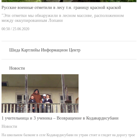
Русские военные отметили в лесу т.н. границу красной краской
"Эти отметки мы обнаружили в лесном массиве, расположенном
между оккупированным Лопани
00:50 / 25.06.2020
Шида Картлийы Информацион Центр
Новости
1 учительница и 3 ученика – Возвращение в Кодавардисубани
Новости
На школьном балконе в селе Кодавардисубани по утрам стоят и глядят на дорогу трое
детей.