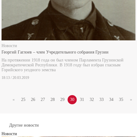
Новости
Георгий Гаглоев – член Учредительного собрания Грузии
На протяжении 1918 года он был членом Парламента Грузинской
Демократической Республики. В 1918 году был избран гласным
Горийского уездного земства
18:13 / 20.03.2019
«
25
26
27
28
29
30
31
32
33
34
35
»
Другие новости
Новости