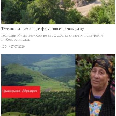
Ткемлована – село, переоформленное по конкордату
Господин Мурад вернулся во двор. Достал сигарету, прикурил и
глубоко затянулся.
12:54 / 27.07.2020