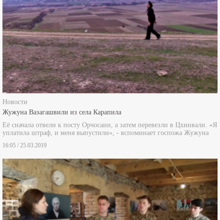
Новости
Жужуна Вазагашвили из села Карапила
Её сначала отвели к посту Орчосани, а затем перевезли в Цхинвали. «Я
уплатила штраф, и меня выпустили», - вспоминает госпожа Жужуна
16:05 / 25.03.2019