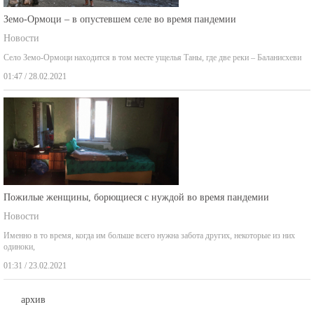
Земо-Ормоци – в опустевшем селе во время пандемии
Новости
Село Земо-Ормоци находится в том месте ущелья Таны, где две реки – Баланисхеви
01:47 / 28.02.2021
Пожилые женщины, борющиеся с нуждой во время пандемии
Новости
Именно в то время, когда им больше всего нужна забота других, некоторые из них
одиноки,
01:31 / 23.02.2021
архив
август 2026