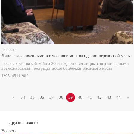
Новости
Лицо с ограниченными возможностями в ожидании переносной урны
После августовской войны 2008 года он стал лицом с ограниченными
возможностями, пострадав после бомбежки Каспского моста
12:25 / 05.11.2018
«
34
35
36
37
38
39
40
41
42
43
44
»
Другие новости
Новости