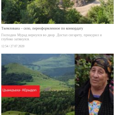
Ткемлована – село, переоформленное по конкордату
Господин Мурад вернулся во двор. Достал сигарету, прикурил и
глубоко затянулся.
12:54 / 27.07.2020