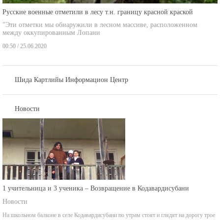
Русские военные отметили в лесу т.н. границу красной краской
"Эти отметки мы обнаружили в лесном массиве, расположенном
между оккупированным Лопани
00:50 / 25.06.2020
Шида Картлийы Информацион Центр
Новости
1 учительница и 3 ученика – Возвращение в Кодавардисубани
Новости
На школьном балконе в селе Кодавардисубани по утрам стоят и глядят на дорогу трое
детей.