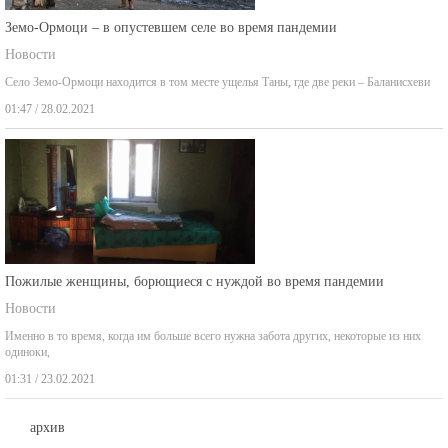
Земо-Ормоци – в опустевшем селе во время пандемии
Новости
Село Земо-Ормоци находится в том месте ущелья Таны, где две реки – Баланисхеви
01:47 / 28.02.2021
Пожилые женщины, борющиеся с нуждой во время пандемии
Новости
Именно в то время, когда им больше всего нужна забота других, некоторые из них
одиноки,
01:31 / 23.02.2021
архив
август 2026