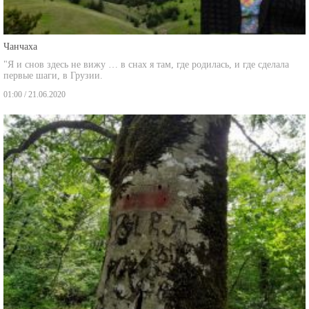
Чанчаха
"Я и снов здесь не вижу … в снах я там, где родилась, и где сделала
первые шаги, в Грузии.
01:00 / 21.06.2020