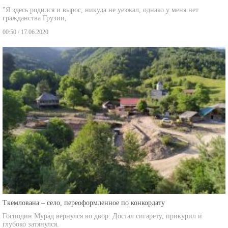
"Я здесь родился и вырос, никуда не уезжал, однако у меня нет
гражданства Грузии,
00:50 / 17.06.2020
Ткемлована – село, переоформленное по конкордату
Господин Мурад вернулся во двор. Достал сигарету, прикурил и
глубоко затянулся.