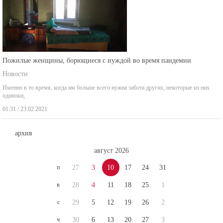
Пожилые женщины, борющиеся с нуждой во время пандемии
Новости
Именно в то время, когда им больше всего нужна забота других, некоторые из них
одиноки,
01:31 / 23.02.2021
архив
август 2026
п
27
3
10
17
24
31
в
28
4
11
18
25
1
с
29
5
12
19
26
2
ч
30
6
13
20
27
3