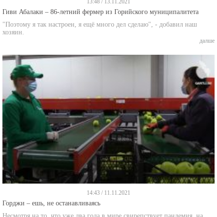
Гиви Абалаки – 86-летний фермер из Горийского муниципалитета
"Поэтому я так настроен, я ещё много дел сделаю", - добавил наш
хозяин.
далше
14:43 / 11.11.2021
Горджи – ешь, не останавливаясь
Несмотря на то, что уже два года в мире свирепствует пандемия, на
горийском