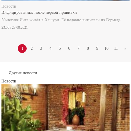
Новости
Инфицированные после первой прививки
50-летняя Инга живёт в Хашури. Её недавно выписали из Гормеда
23:55 / 28.08.2021
1
2
3
4
5
6
7
8
9
10
11
»
Другие новости
Новости