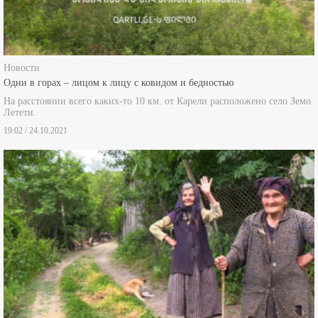
Новости
Одни в горах – лицом к лицу с ковидом и бедностью
На расстоянии всего каких-то 10 км. от Карели расположено село Земо
Летети.
19:02 / 24.10.2021