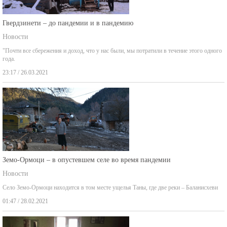
Гвердзинети – до пандемии и в пандемию
Новости
"Почти все сбережения и доход, что у нас были, мы потратили в течение этого одного
года.
23:17 / 26.03.2021
Земо-Ормоци – в опустевшем селе во время пандемии
Новости
Село Земо-Ормоци находится в том месте ущелья Таны, где две реки – Баланисхеви
01:47 / 28.02.2021