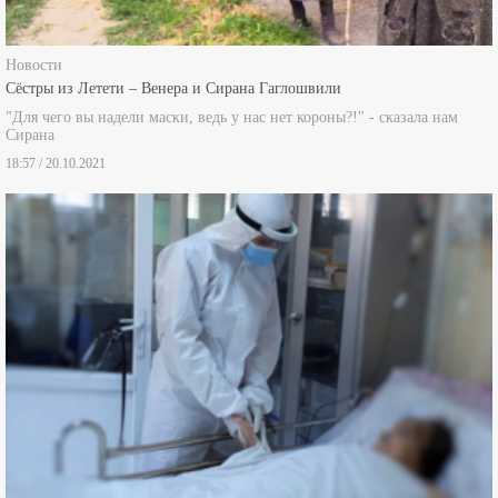
Новости
Сёстры из Летети – Венера и Сирана Гаглошвили
"Для чего вы надели маски, ведь у нас нет короны?!" - сказала нам
Сирана
18:57 / 20.10.2021